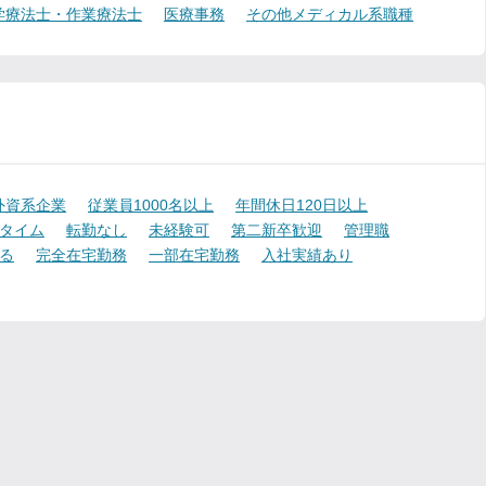
学療法士・作業療法士
医療事務
その他メディカル系職種
外資系企業
従業員1000名以上
年間休日120日以上
タイム
転勤なし
未経験可
第二新卒歓迎
管理職
る
完全在宅勤務
一部在宅勤務
入社実績あり