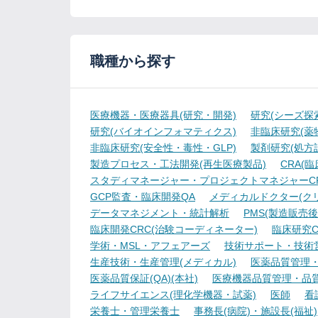
職種から探す
医療機器・医療器具(研究・開発)
研究(シーズ探
研究(バイオインフォマティクス)
非臨床研究(薬物
非臨床研究(安全性・毒性・GLP)
製剤研究(処方
製造プロセス・工法開発(再生医療製品)
CRA(
スタディマネージャー・プロジェクトマネジャーCR
GCP監査・臨床開発QA
メディカルドクター(ク
データマネジメント・統計解析
PMS(製造販売後
臨床開発CRC(治験コーディネーター)
臨床研究C
学術・MSL・アフェアーズ
技術サポート・技術
生産技術・生産管理(メディカル)
医薬品質管理・試
医薬品質保証(QA)(本社)
医療機器品質管理・品質保
ライフサイエンス(理化学機器・試薬)
医師
看
栄養士・管理栄養士
事務長(病院)・施設長(福祉)