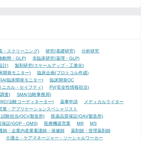
索・スクリーニング)
研究(基礎研究)
分析研究
動態・GLP)
非臨床研究(薬理・GLP)
設計)
製剤研究(スケールアップ・工業化)
臨床開発モニター)
臨床企画(プロトコル作成)
A(臨床開発モニター)
臨床開発QC
リニカル・セイフティ)
PV(安全性情報担当)
調査)
SMA(治験事務局)
RC(治験コーディネーター)
薬事申請
メディカルライター
営業・アプリケーションスペシャリスト
験担当(QC)(製造所)
医薬品質保証(QA)(製造所)
証(GQP・QMS)
医療機器営業
MR
MS
護師・企業内産業看護師・保健師
薬剤師・管理薬剤師
介護士・ケアマネージャー・ソーシャルワーカー