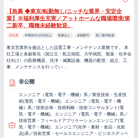
【急募 ◆東京/転勤無し/ニッチな業界・安定企
業】※福利厚生充実／アットホームな職場環境/第
二新卒、職種未経験歓迎。
正社員
年間休日120日以上
転勤なし
未経験可
第二新卒歓迎
東京営業所を拠点とした設置工事・メンテナンス業務です。 本
社工場と各顧客先（国公立・私立病院、大学病院、製薬・化学会
社向け）の医療機器、洗浄・滅菌設備、機器の配管、組立、工
事、メンテナンスを行ってい…
非公開
エンジニア（電気・電子・機械）系／製造技術・生産技
術(電気・電子・機械)、エンジニア（電気・電子・機
械）系／技術企画・技術戦略・技術コンサルタント(電
気・電子・機械)、エンジニア（電気・電子・機械）系／
技術営業・フィールドアプリケーションエンジニア(電
気・電子・機械)、エンジニア(化学・素材・食品・化粧
品)系／技術営業・セールスエンジニア・ビジネスディベ