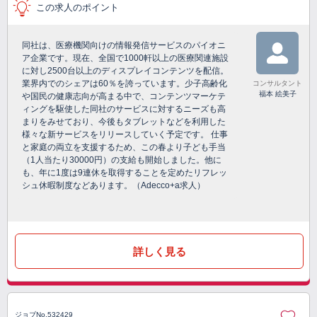
この求人のポイント
同社は、医療機関向けの情報発信サービスのパイオニ
ア企業です。現在、全国で1000軒以上の医療関連施設
に対し2500台以上のディスプレイコンテンツを配信。
業界内でのシェアは60％を誇っています。少子高齢化
コンサルタント
福本 絵美子
や国民の健康志向が高まる中で、コンテンツマーケテ
ィングを駆使した同社のサービスに対するニーズも高
まりをみせており、今後もタブレットなどを利用した
様々な新サービスをリリースしていく予定です。 仕事
と家庭の両立を支援するため、この春より子ども手当
（1人当たり30000円）の支給も開始しました。他に
も、年に1度は9連休を取得することを定めたリフレッ
シュ休暇制度などあります。（Adecco+a求人）
詳しく見る
ジョブNo.532429