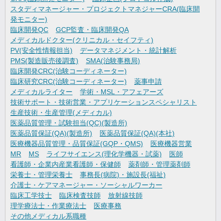
スタディマネージャー・プロジェクトマネジャーCRA(臨床開
発モニター)
臨床開発QC
GCP監査・臨床開発QA
メディカルドクター(クリニカル・セイフティ)
PV(安全性情報担当)
データマネジメント・統計解析
PMS(製造販売後調査)
SMA(治験事務局)
臨床開発CRC(治験コーディネーター)
臨床研究CRC(治験コーディネーター)
薬事申請
メディカルライター
学術・MSL・アフェアーズ
技術サポート・技術営業・アプリケーションスペシャリスト
生産技術・生産管理(メディカル)
医薬品質管理・試験担当(QC)(製造所)
医薬品質保証(QA)(製造所)
医薬品質保証(QA)(本社)
医療機器品質管理・品質保証(GQP・QMS)
医療機器営業
MR
MS
ライフサイエンス(理化学機器・試薬)
医師
看護師・企業内産業看護師・保健師
薬剤師・管理薬剤師
栄養士・管理栄養士
事務長(病院)・施設長(福祉)
介護士・ケアマネージャー・ソーシャルワーカー
臨床工学技士
臨床検査技師
放射線技師
理学療法士・作業療法士
医療事務
その他メディカル系職種