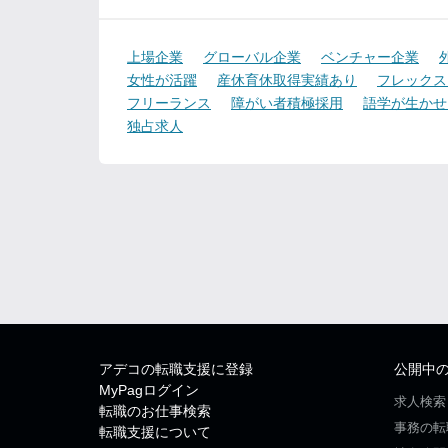
上場企業
グローバル企業
ベンチャー企業
女性が活躍
産休育休取得実績あり
フレックス
フリーランス
障がい者積極採用
語学が生かせ
独占求人
アデコの転職支援に登録
公開中
MyPagログイン
求人検索
転職のお仕事検索
事務の転
転職支援について