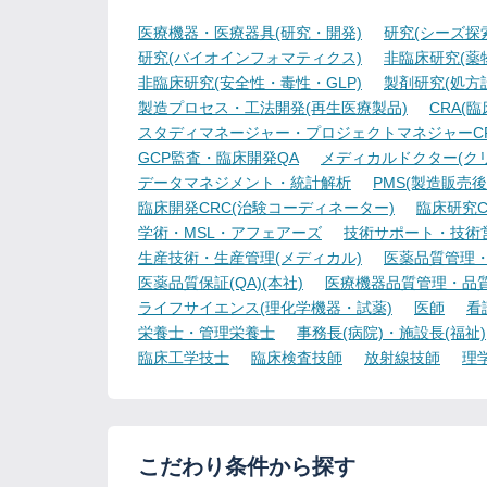
医療機器・医療器具(研究・開発)
研究(シーズ探
研究(バイオインフォマティクス)
非臨床研究(薬物
非臨床研究(安全性・毒性・GLP)
製剤研究(処方
製造プロセス・工法開発(再生医療製品)
CRA(
スタディマネージャー・プロジェクトマネジャーCR
GCP監査・臨床開発QA
メディカルドクター(ク
データマネジメント・統計解析
PMS(製造販売後
臨床開発CRC(治験コーディネーター)
臨床研究C
学術・MSL・アフェアーズ
技術サポート・技術
生産技術・生産管理(メディカル)
医薬品質管理・試
医薬品質保証(QA)(本社)
医療機器品質管理・品質保
ライフサイエンス(理化学機器・試薬)
医師
看
栄養士・管理栄養士
事務長(病院)・施設長(福祉)
臨床工学技士
臨床検査技師
放射線技師
理
こだわり条件から探す