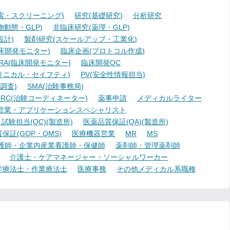
索・スクリーニング)
研究(基礎研究)
分析研究
動態・GLP)
非臨床研究(薬理・GLP)
設計)
製剤研究(スケールアップ・工業化)
臨床開発モニター)
臨床企画(プロトコル作成)
A(臨床開発モニター)
臨床開発QC
リニカル・セイフティ)
PV(安全性情報担当)
調査)
SMA(治験事務局)
RC(治験コーディネーター)
薬事申請
メディカルライター
営業・アプリケーションスペシャリスト
験担当(QC)(製造所)
医薬品質保証(QA)(製造所)
証(GQP・QMS)
医療機器営業
MR
MS
護師・企業内産業看護師・保健師
薬剤師・管理薬剤師
介護士・ケアマネージャー・ソーシャルワーカー
学療法士・作業療法士
医療事務
その他メディカル系職種