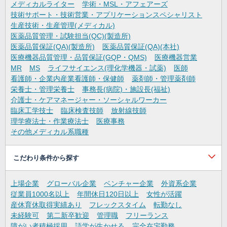
メディカルライター
学術・MSL・アフェアーズ
技術サポート・技術営業・アプリケーションスペシャリスト
生産技術・生産管理(メディカル)
医薬品質管理・試験担当(QC)(製造所)
医薬品質保証(QA)(製造所)
医薬品質保証(QA)(本社)
医療機器品質管理・品質保証(GQP・QMS)
医療機器営業
MR
MS
ライフサイエンス(理化学機器・試薬)
医師
看護師・企業内産業看護師・保健師
薬剤師・管理薬剤師
栄養士・管理栄養士
事務長(病院)・施設長(福祉)
介護士・ケアマネージャー・ソーシャルワーカー
臨床工学技士
臨床検査技師
放射線技師
理学療法士・作業療法士
医療事務
その他メディカル系職種
こだわり条件から探す
上場企業
グローバル企業
ベンチャー企業
外資系企業
従業員1000名以上
年間休日120日以上
女性が活躍
産休育休取得実績あり
フレックスタイム
転勤なし
未経験可
第二新卒歓迎
管理職
フリーランス
障がい者積極採用
語学が生かせる
完全在宅勤務