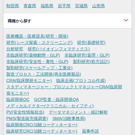
秋田県
青森県
福島県
岩手県
宮城県
山形県
職種から探す
医療機器・医療器具(研究・開発)
研究(シーズ探索・スクリーニング)
研究(基礎研究)
分析研究
研究(バイオインフォマティクス)
非臨床研究(薬物動態・GLP)
非臨床研究(薬理・GLP)
非臨床研究(安全性・毒性・GLP)
製剤研究(処方設計)
製剤研究(スケールアップ・工業化)
製造プロセス・工法開発(再生医療製品)
CRA(臨床開発モニター)
臨床企画(プロトコル作成)
スタディマネージャー・プロジェクトマネジャーCRA(臨床開
発モニター)
臨床開発QC
GCP監査・臨床開発QA
メディカルドクター(クリニカル・セイフティ)
PV(安全性情報担当)
データマネジメント・統計解析
PMS(製造販売後調査)
SMA(治験事務局)
臨床開発CRC(治験コーディネーター)
臨床研究CRC(治験コーディネーター)
薬事申請