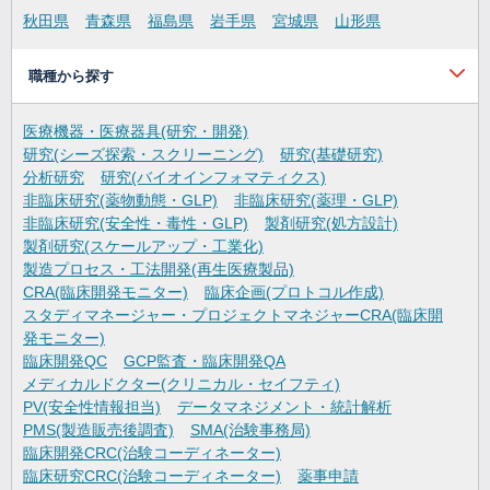
秋田県
青森県
福島県
岩手県
宮城県
山形県
職種から探す
医療機器・医療器具(研究・開発)
研究(シーズ探索・スクリーニング)
研究(基礎研究)
分析研究
研究(バイオインフォマティクス)
非臨床研究(薬物動態・GLP)
非臨床研究(薬理・GLP)
非臨床研究(安全性・毒性・GLP)
製剤研究(処方設計)
製剤研究(スケールアップ・工業化)
製造プロセス・工法開発(再生医療製品)
CRA(臨床開発モニター)
臨床企画(プロトコル作成)
スタディマネージャー・プロジェクトマネジャーCRA(臨床開
発モニター)
臨床開発QC
GCP監査・臨床開発QA
メディカルドクター(クリニカル・セイフティ)
PV(安全性情報担当)
データマネジメント・統計解析
PMS(製造販売後調査)
SMA(治験事務局)
臨床開発CRC(治験コーディネーター)
臨床研究CRC(治験コーディネーター)
薬事申請