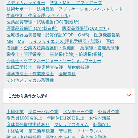
メディカルライター
学術・MSL・アフェアーズ
技術サポート・技術営業・アプリケーションスペシャリスト
生産技術・生産管理(メディカル)
医薬品質管理・試験担当(QC)(製造所)
医薬品質保証(QA)(製造所)
医薬品質保証(QA)(本社)
医療機器品質管理・品質保証(GQP・QMS)
医療機器営業
MR
MS
ライフサイエンス(理化学機器・試薬)
医師
看護師・企業内産業看護師・保健師
薬剤師・管理薬剤師
栄養士・管理栄養士
事務長(病院)・施設長(福祉)
介護士・ケアマネージャー・ソーシャルワーカー
臨床工学技士
臨床検査技師
放射線技師
理学療法士・作業療法士
医療事務
その他メディカル系職種
こだわり条件から探す
上場企業
グローバル企業
ベンチャー企業
外資系企業
従業員1000名以上
年間休日120日以上
女性が活躍
産休育休取得実績あり
フレックスタイム
転勤なし
未経験可
第二新卒歓迎
管理職
フリーランス
障がい者積極採用
語学が生かせる
完全在宅勤務