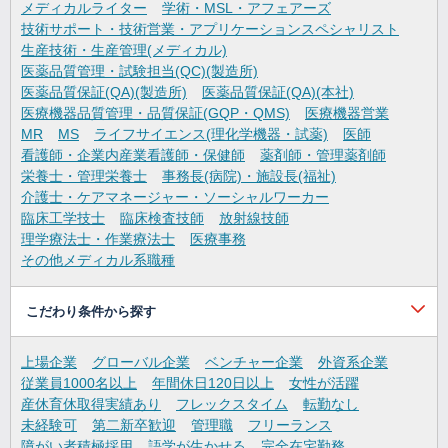
メディカルライター
学術・MSL・アフェアーズ
技術サポート・技術営業・アプリケーションスペシャリスト
生産技術・生産管理(メディカル)
医薬品質管理・試験担当(QC)(製造所)
医薬品質保証(QA)(製造所)
医薬品質保証(QA)(本社)
医療機器品質管理・品質保証(GQP・QMS)
医療機器営業
MR
MS
ライフサイエンス(理化学機器・試薬)
医師
看護師・企業内産業看護師・保健師
薬剤師・管理薬剤師
栄養士・管理栄養士
事務長(病院)・施設長(福祉)
介護士・ケアマネージャー・ソーシャルワーカー
臨床工学技士
臨床検査技師
放射線技師
理学療法士・作業療法士
医療事務
その他メディカル系職種
こだわり条件から探す
上場企業
グローバル企業
ベンチャー企業
外資系企業
従業員1000名以上
年間休日120日以上
女性が活躍
産休育休取得実績あり
フレックスタイム
転勤なし
未経験可
第二新卒歓迎
管理職
フリーランス
障がい者積極採用
語学が生かせる
完全在宅勤務