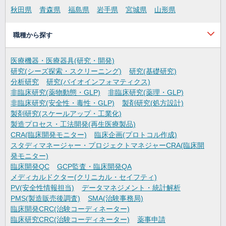
秋田県
青森県
福島県
岩手県
宮城県
山形県
職種から探す
医療機器・医療器具(研究・開発)
研究(シーズ探索・スクリーニング)
研究(基礎研究)
分析研究
研究(バイオインフォマティクス)
非臨床研究(薬物動態・GLP)
非臨床研究(薬理・GLP)
非臨床研究(安全性・毒性・GLP)
製剤研究(処方設計)
製剤研究(スケールアップ・工業化)
製造プロセス・工法開発(再生医療製品)
CRA(臨床開発モニター)
臨床企画(プロトコル作成)
スタディマネージャー・プロジェクトマネジャーCRA(臨床開
発モニター)
臨床開発QC
GCP監査・臨床開発QA
メディカルドクター(クリニカル・セイフティ)
PV(安全性情報担当)
データマネジメント・統計解析
PMS(製造販売後調査)
SMA(治験事務局)
臨床開発CRC(治験コーディネーター)
臨床研究CRC(治験コーディネーター)
薬事申請