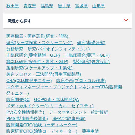
秋田県
青森県
福島県
岩手県
宮城県
山形県
職種から探す
医療機器・医療器具(研究・開発)
研究(シーズ探索・スクリーニング)
研究(基礎研究)
分析研究
研究(バイオインフォマティクス)
非臨床研究(薬物動態・GLP)
非臨床研究(薬理・GLP)
非臨床研究(安全性・毒性・GLP)
製剤研究(処方設計)
製剤研究(スケールアップ・工業化)
製造プロセス・工法開発(再生医療製品)
CRA(臨床開発モニター)
臨床企画(プロトコル作成)
スタディマネージャー・プロジェクトマネジャーCRA(臨床開
発モニター)
臨床開発QC
GCP監査・臨床開発QA
メディカルドクター(クリニカル・セイフティ)
PV(安全性情報担当)
データマネジメント・統計解析
PMS(製造販売後調査)
SMA(治験事務局)
臨床開発CRC(治験コーディネーター)
臨床研究CRC(治験コーディネーター)
薬事申請