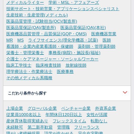
メディカルライター
学術・MSL・アフェアーズ
技術サポート・技術営業・アプリケーションスペシャリスト
生産技術・生産管理(メディカル)
医薬品質管理・試験担当(QC)(製造所)
医薬品質保証(QA)(製造所)
医薬品質保証(QA)(本社)
医療機器品質管理・品質保証(GQP・QMS)
医療機器営業
MR
MS
ライフサイエンス(理化学機器・試薬)
医師
看護師・企業内産業看護師・保健師
薬剤師・管理薬剤師
栄養士・管理栄養士
事務長(病院)・施設長(福祉)
介護士・ケアマネージャー・ソーシャルワーカー
臨床工学技士
臨床検査技師
放射線技師
理学療法士・作業療法士
医療事務
その他メディカル系職種
こだわり条件から探す
上場企業
グローバル企業
ベンチャー企業
外資系企業
従業員1000名以上
年間休日120日以上
女性が活躍
産休育休取得実績あり
フレックスタイム
転勤なし
未経験可
第二新卒歓迎
管理職
フリーランス
障がい者積極採用
語学が生かせる
完全在宅勤務