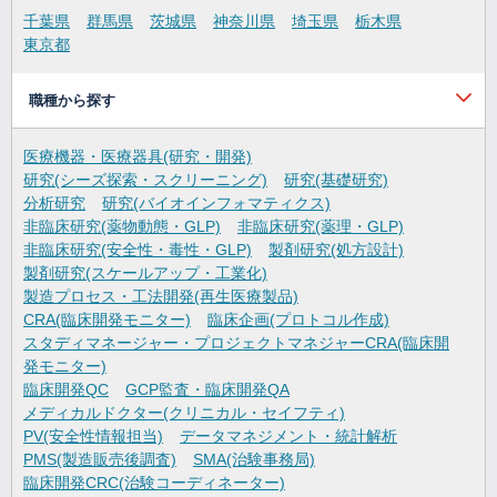
千葉県
群馬県
茨城県
神奈川県
埼玉県
栃木県
東京都
職種から探す
医療機器・医療器具(研究・開発)
研究(シーズ探索・スクリーニング)
研究(基礎研究)
分析研究
研究(バイオインフォマティクス)
非臨床研究(薬物動態・GLP)
非臨床研究(薬理・GLP)
非臨床研究(安全性・毒性・GLP)
製剤研究(処方設計)
製剤研究(スケールアップ・工業化)
製造プロセス・工法開発(再生医療製品)
CRA(臨床開発モニター)
臨床企画(プロトコル作成)
スタディマネージャー・プロジェクトマネジャーCRA(臨床開
発モニター)
臨床開発QC
GCP監査・臨床開発QA
メディカルドクター(クリニカル・セイフティ)
PV(安全性情報担当)
データマネジメント・統計解析
PMS(製造販売後調査)
SMA(治験事務局)
臨床開発CRC(治験コーディネーター)