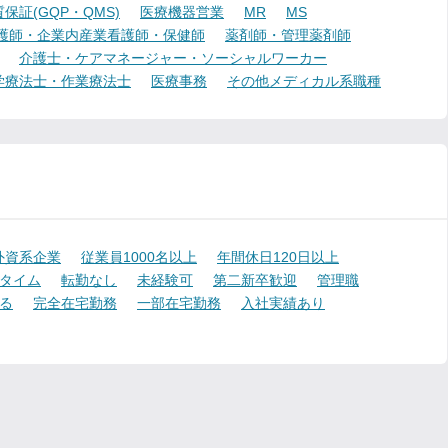
証(GQP・QMS)
医療機器営業
MR
MS
護師・企業内産業看護師・保健師
薬剤師・管理薬剤師
介護士・ケアマネージャー・ソーシャルワーカー
学療法士・作業療法士
医療事務
その他メディカル系職種
外資系企業
従業員1000名以上
年間休日120日以上
タイム
転勤なし
未経験可
第二新卒歓迎
管理職
る
完全在宅勤務
一部在宅勤務
入社実績あり