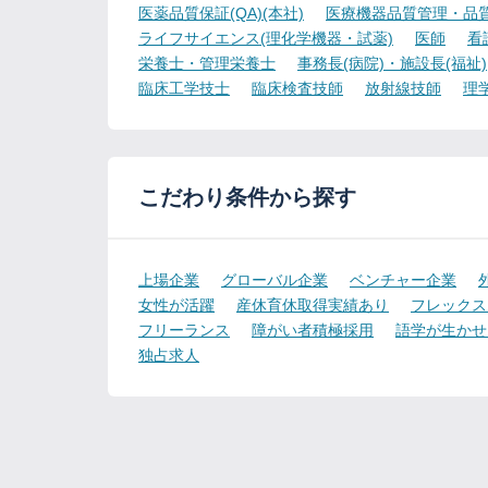
医薬品質保証(QA)(本社)
医療機器品質管理・品質保
ライフサイエンス(理化学機器・試薬)
医師
看
栄養士・管理栄養士
事務長(病院)・施設長(福祉)
臨床工学技士
臨床検査技師
放射線技師
理
こだわり条件から探す
上場企業
グローバル企業
ベンチャー企業
女性が活躍
産休育休取得実績あり
フレックス
フリーランス
障がい者積極採用
語学が生かせ
独占求人