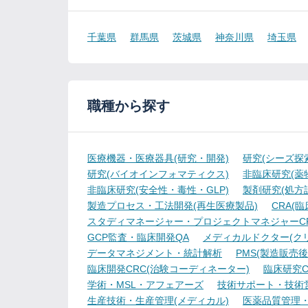
千葉県
群馬県
茨城県
神奈川県
埼玉県
職種から探す
医療機器・医療器具(研究・開発)
研究(シーズ探
研究(バイオインフォマティクス)
非臨床研究(薬物
非臨床研究(安全性・毒性・GLP)
製剤研究(処方
製造プロセス・工法開発(再生医療製品)
CRA(
スタディマネージャー・プロジェクトマネジャーCR
GCP監査・臨床開発QA
メディカルドクター(ク
データマネジメント・統計解析
PMS(製造販売後
臨床開発CRC(治験コーディネーター)
臨床研究C
学術・MSL・アフェアーズ
技術サポート・技術
生産技術・生産管理(メディカル)
医薬品質管理・試