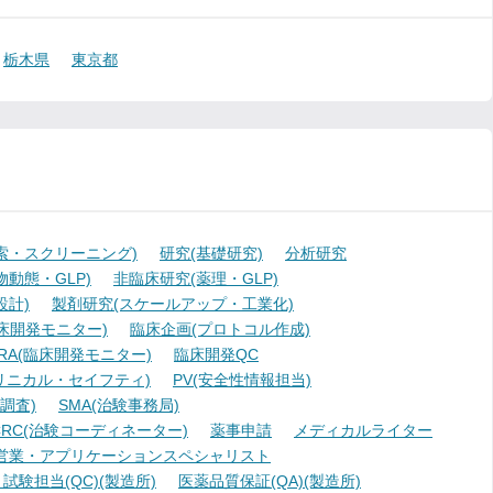
栃木県
東京都
索・スクリーニング)
研究(基礎研究)
分析研究
動態・GLP)
非臨床研究(薬理・GLP)
設計)
製剤研究(スケールアップ・工業化)
臨床開発モニター)
臨床企画(プロトコル作成)
A(臨床開発モニター)
臨床開発QC
リニカル・セイフティ)
PV(安全性情報担当)
調査)
SMA(治験事務局)
RC(治験コーディネーター)
薬事申請
メディカルライター
営業・アプリケーションスペシャリスト
験担当(QC)(製造所)
医薬品質保証(QA)(製造所)