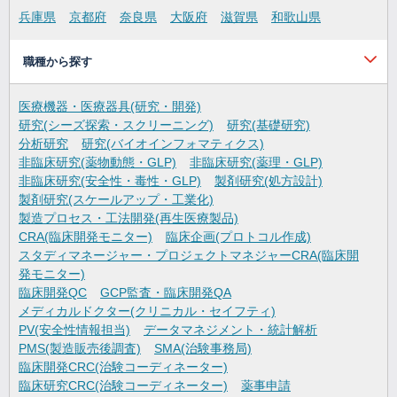
兵庫県
京都府
奈良県
大阪府
滋賀県
和歌山県
職種から探す
医療機器・医療器具(研究・開発)
研究(シーズ探索・スクリーニング)
研究(基礎研究)
分析研究
研究(バイオインフォマティクス)
非臨床研究(薬物動態・GLP)
非臨床研究(薬理・GLP)
非臨床研究(安全性・毒性・GLP)
製剤研究(処方設計)
製剤研究(スケールアップ・工業化)
製造プロセス・工法開発(再生医療製品)
CRA(臨床開発モニター)
臨床企画(プロトコル作成)
スタディマネージャー・プロジェクトマネジャーCRA(臨床開
発モニター)
臨床開発QC
GCP監査・臨床開発QA
メディカルドクター(クリニカル・セイフティ)
PV(安全性情報担当)
データマネジメント・統計解析
PMS(製造販売後調査)
SMA(治験事務局)
臨床開発CRC(治験コーディネーター)
臨床研究CRC(治験コーディネーター)
薬事申請