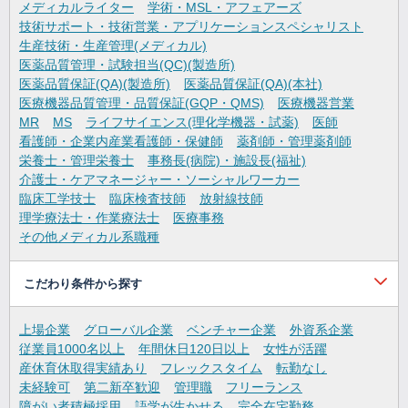
メディカルライター
学術・MSL・アフェアーズ
技術サポート・技術営業・アプリケーションスペシャリスト
生産技術・生産管理(メディカル)
医薬品質管理・試験担当(QC)(製造所)
医薬品質保証(QA)(製造所)
医薬品質保証(QA)(本社)
医療機器品質管理・品質保証(GQP・QMS)
医療機器営業
MR
MS
ライフサイエンス(理化学機器・試薬)
医師
看護師・企業内産業看護師・保健師
薬剤師・管理薬剤師
栄養士・管理栄養士
事務長(病院)・施設長(福祉)
介護士・ケアマネージャー・ソーシャルワーカー
臨床工学技士
臨床検査技師
放射線技師
理学療法士・作業療法士
医療事務
その他メディカル系職種
こだわり条件から探す
上場企業
グローバル企業
ベンチャー企業
外資系企業
従業員1000名以上
年間休日120日以上
女性が活躍
産休育休取得実績あり
フレックスタイム
転勤なし
未経験可
第二新卒歓迎
管理職
フリーランス
障がい者積極採用
語学が生かせる
完全在宅勤務