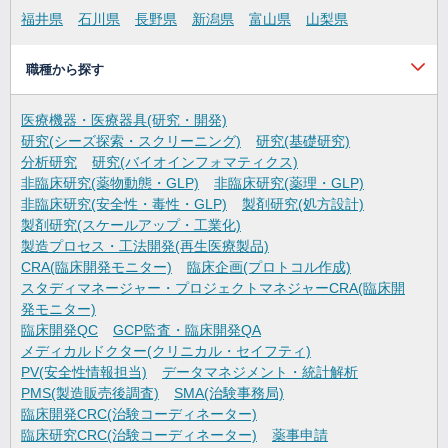
福井県
石川県
長野県
新潟県
富山県
山梨県
職種から探す
医療機器・医療器具(研究・開発)
研究(シーズ探索・スクリーニング)
研究(基礎研究)
分析研究
研究(バイオインフォマティクス)
非臨床研究(薬物動態・GLP)
非臨床研究(薬理・GLP)
非臨床研究(安全性・毒性・GLP)
製剤研究(処方設計)
製剤研究(スケールアップ・工業化)
製造プロセス・工法開発(再生医療製品)
CRA(臨床開発モニター)
臨床企画(プロトコル作成)
スタディマネージャー・プロジェクトマネジャーCRA(臨床開
発モニター)
臨床開発QC
GCP監査・臨床開発QA
メディカルドクター(クリニカル・セイフティ)
PV(安全性情報担当)
データマネジメント・統計解析
PMS(製造販売後調査)
SMA(治験事務局)
臨床開発CRC(治験コーディネーター)
臨床研究CRC(治験コーディネーター)
薬事申請