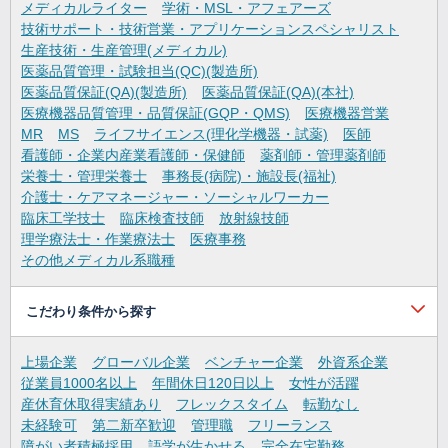
メディカルライター
学術・MSL・アフェアーズ
技術サポート・技術営業・アプリケーションスペシャリスト
生産技術・生産管理(メディカル)
医薬品質管理・試験担当(QC)(製造所)
医薬品質保証(QA)(製造所)
医薬品質保証(QA)(本社)
医療機器品質管理・品質保証(GQP・QMS)
医療機器営業
MR
MS
ライフサイエンス(理化学機器・試薬)
医師
看護師・企業内産業看護師・保健師
薬剤師・管理薬剤師
栄養士・管理栄養士
事務長(病院)・施設長(福祉)
介護士・ケアマネージャー・ソーシャルワーカー
臨床工学技士
臨床検査技師
放射線技師
理学療法士・作業療法士
医療事務
その他メディカル系職種
こだわり条件から探す
上場企業
グローバル企業
ベンチャー企業
外資系企業
従業員1000名以上
年間休日120日以上
女性が活躍
産休育休取得実績あり
フレックスタイム
転勤なし
未経験可
第二新卒歓迎
管理職
フリーランス
障がい者積極採用
語学が生かせる
完全在宅勤務