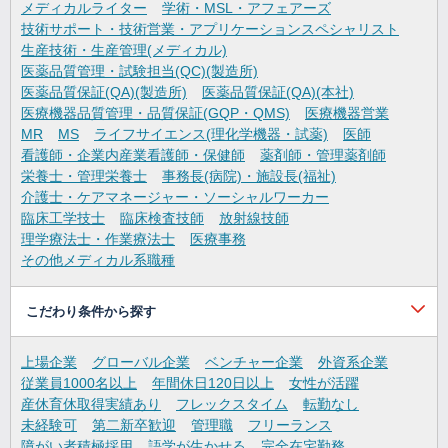
メディカルライター
学術・MSL・アフェアーズ
技術サポート・技術営業・アプリケーションスペシャリスト
生産技術・生産管理(メディカル)
医薬品質管理・試験担当(QC)(製造所)
医薬品質保証(QA)(製造所)
医薬品質保証(QA)(本社)
医療機器品質管理・品質保証(GQP・QMS)
医療機器営業
MR
MS
ライフサイエンス(理化学機器・試薬)
医師
看護師・企業内産業看護師・保健師
薬剤師・管理薬剤師
栄養士・管理栄養士
事務長(病院)・施設長(福祉)
介護士・ケアマネージャー・ソーシャルワーカー
臨床工学技士
臨床検査技師
放射線技師
理学療法士・作業療法士
医療事務
その他メディカル系職種
こだわり条件から探す
上場企業
グローバル企業
ベンチャー企業
外資系企業
従業員1000名以上
年間休日120日以上
女性が活躍
産休育休取得実績あり
フレックスタイム
転勤なし
未経験可
第二新卒歓迎
管理職
フリーランス
障がい者積極採用
語学が生かせる
完全在宅勤務