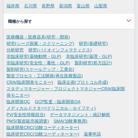
福井県
石川県
長野県
新潟県
富山県
山梨県
職種から探す
医療機器・医療器具(研究・開発)
研究(シーズ探索・スクリーニング)
研究(基礎研究)
分析研究
研究(バイオインフォマティクス)
非臨床研究(薬物動態・GLP)
非臨床研究(薬理・GLP)
非臨床研究(安全性・毒性・GLP)
製剤研究(処方設計)
製剤研究(スケールアップ・工業化)
製造プロセス・工法開発(再生医療製品)
CRA(臨床開発モニター)
臨床企画(プロトコル作成)
スタディマネージャー・プロジェクトマネジャーCRA(臨床開
発モニター)
臨床開発QC
GCP監査・臨床開発QA
メディカルドクター(クリニカル・セイフティ)
PV(安全性情報担当)
データマネジメント・統計解析
PMS(製造販売後調査)
SMA(治験事務局)
臨床開発CRC(治験コーディネーター)
臨床研究CRC(治験コーディネーター)
薬事申請