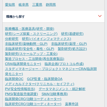
愛知県
岐阜県
三重県
静岡県
職種から探す
医療機器・医療器具(研究・開発)
研究(シーズ探索・スクリーニング)
研究(基礎研究)
分析研究
研究(バイオインフォマティクス)
非臨床研究(薬物動態・GLP)
非臨床研究(薬理・GLP)
非臨床研究(安全性・毒性・GLP)
製剤研究(処方設計)
製剤研究(スケールアップ・工業化)
製造プロセス・工法開発(再生医療製品)
CRA(臨床開発モニター)
臨床企画(プロトコル作成)
スタディマネージャー・プロジェクトマネジャーCRA(臨床開
発モニター)
臨床開発QC
GCP監査・臨床開発QA
メディカルドクター(クリニカル・セイフティ)
PV(安全性情報担当)
データマネジメント・統計解析
PMS(製造販売後調査)
SMA(治験事務局)
臨床開発CRC(治験コーディネーター)
臨床研究CRC(治験コーディネーター)
薬事申請