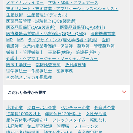
メディカルライター
学術・MSL・アフェアーズ
技術サポート・技術営業・アプリケーションスペシャリスト
生産技術・生産管理(メディカル)
医薬品質管理・試験担当(QC)(製造所)
医薬品質保証(QA)(製造所)
医薬品質保証(QA)(本社)
医療機器品質管理・品質保証(GQP・QMS)
医療機器営業
MR
MS
ライフサイエンス(理化学機器・試薬)
医師
看護師・企業内産業看護師・保健師
薬剤師・管理薬剤師
栄養士・管理栄養士
事務長(病院)・施設長(福祉)
介護士・ケアマネージャー・ソーシャルワーカー
臨床工学技士
臨床検査技師
放射線技師
理学療法士・作業療法士
医療事務
その他メディカル系職種
こだわり条件から探す
上場企業
グローバル企業
ベンチャー企業
外資系企業
従業員1000名以上
年間休日120日以上
女性が活躍
産休育休取得実績あり
フレックスタイム
転勤なし
未経験可
第二新卒歓迎
管理職
フリーランス
障がい者積極採用
語学が生かせる
完全在宅勤務