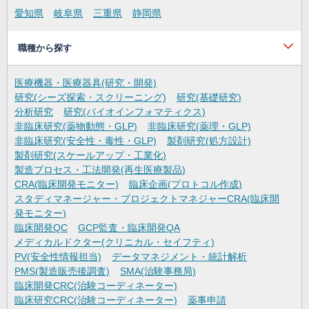
愛知県
岐阜県
三重県
静岡県
職種から探す
医療機器・医療器具(研究・開発)
研究(シーズ探索・スクリーニング)
研究(基礎研究)
分析研究
研究(バイオインフォマティクス)
非臨床研究(薬物動態・GLP)
非臨床研究(薬理・GLP)
非臨床研究(安全性・毒性・GLP)
製剤研究(処方設計)
製剤研究(スケールアップ・工業化)
製造プロセス・工法開発(再生医療製品)
CRA(臨床開発モニター)
臨床企画(プロトコル作成)
スタディマネージャー・プロジェクトマネジャーCRA(臨床開
発モニター)
臨床開発QC
GCP監査・臨床開発QA
メディカルドクター(クリニカル・セイフティ)
PV(安全性情報担当)
データマネジメント・統計解析
PMS(製造販売後調査)
SMA(治験事務局)
臨床開発CRC(治験コーディネーター)
臨床研究CRC(治験コーディネーター)
薬事申請