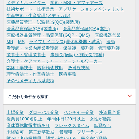
メディカルライター
学術・MSL・アフェアーズ
技術サポート・技術営業・アプリケーションスペシャリスト
生産技術・生産管理(メディカル)
医薬品質管理・試験担当(QC)(製造所)
医薬品質保証(QA)(製造所)
医薬品質保証(QA)(本社)
医療機器品質管理・品質保証(GQP・QMS)
医療機器営業
MR
MS
ライフサイエンス(理化学機器・試薬)
医師
看護師・企業内産業看護師・保健師
薬剤師・管理薬剤師
栄養士・管理栄養士
事務長(病院)・施設長(福祉)
介護士・ケアマネージャー・ソーシャルワーカー
臨床工学技士
臨床検査技師
放射線技師
理学療法士・作業療法士
医療事務
その他メディカル系職種
こだわり条件から探す
上場企業
グローバル企業
ベンチャー企業
外資系企業
従業員1000名以上
年間休日120日以上
女性が活躍
産休育休取得実績あり
フレックスタイム
転勤なし
未経験可
第二新卒歓迎
管理職
フリーランス
障がい者積極採用
語学が生かせる
完全在宅勤務