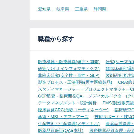
愛知県
岐阜県
三重県
静岡県
職種から探す
医療機器・医療器具(研究・開発)
研究(シーズ探
研究(バイオインフォマティクス)
非臨床研究(薬物
非臨床研究(安全性・毒性・GLP)
製剤研究(処方
製造プロセス・工法開発(再生医療製品)
CRA(
スタディマネージャー・プロジェクトマネジャーCR
GCP監査・臨床開発QA
メディカルドクター(ク
データマネジメント・統計解析
PMS(製造販売後
臨床開発CRC(治験コーディネーター)
臨床研究C
学術・MSL・アフェアーズ
技術サポート・技術
生産技術・生産管理(メディカル)
医薬品質管理・試
医薬品質保証(QA)(本社)
医療機器品質管理・品質保