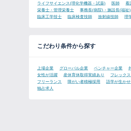
ライフサイエンス(理化学機器・試薬)
医師
看
栄養士・管理栄養士
事務長(病院)・施設長(福祉)
臨床工学技士
臨床検査技師
放射線技師
理
こだわり条件から探す
上場企業
グローバル企業
ベンチャー企業
女性が活躍
産休育休取得実績あり
フレックス
フリーランス
障がい者積極採用
語学が生かせ
独占求人