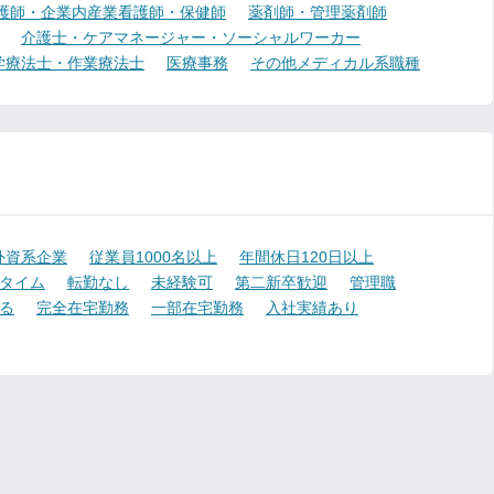
護師・企業内産業看護師・保健師
薬剤師・管理薬剤師
介護士・ケアマネージャー・ソーシャルワーカー
学療法士・作業療法士
医療事務
その他メディカル系職種
外資系企業
従業員1000名以上
年間休日120日以上
タイム
転勤なし
未経験可
第二新卒歓迎
管理職
る
完全在宅勤務
一部在宅勤務
入社実績あり