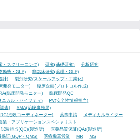
索・スクリーニング)
研究(基礎研究)
分析研究
動態・GLP)
非臨床研究(薬理・GLP)
設計)
製剤研究(スケールアップ・工業化)
臨床開発モニター)
臨床企画(プロトコル作成)
A(臨床開発モニター)
臨床開発QC
リニカル・セイフティ)
PV(安全性情報担当)
調査)
SMA(治験事務局)
RC(治験コーディネーター)
薬事申請
メディカルライター
営業・アプリケーションスペシャリスト
験担当(QC)(製造所)
医薬品質保証(QA)(製造所)
証(GQP・QMS)
医療機器営業
MR
MS