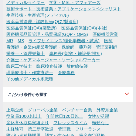
メディカルライター
学術・MSL・アフェアーズ
技術サポート・技術営業・アプリケーションスペシャリスト
生産技術・生産管理(メディカル)
医薬品質管理・試験担当(QC)(製造所)
医薬品質保証(QA)(製造所)
医薬品質保証(QA)(本社)
医療機器品質管理・品質保証(GQP・QMS)
医療機器営業
MR
MS
ライフサイエンス(理化学機器・試薬)
医師
看護師・企業内産業看護師・保健師
薬剤師・管理薬剤師
栄養士・管理栄養士
事務長(病院)・施設長(福祉)
介護士・ケアマネージャー・ソーシャルワーカー
臨床工学技士
臨床検査技師
放射線技師
理学療法士・作業療法士
医療事務
その他メディカル系職種
こだわり条件から探す
上場企業
グローバル企業
ベンチャー企業
外資系企業
従業員1000名以上
年間休日120日以上
女性が活躍
産休育休取得実績あり
フレックスタイム
転勤なし
未経験可
第二新卒歓迎
管理職
フリーランス
障がい者積極採用
語学が生かせる
完全在宅勤務