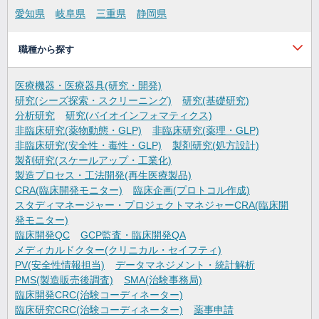
愛知県
岐阜県
三重県
静岡県
職種から探す
医療機器・医療器具(研究・開発)
研究(シーズ探索・スクリーニング)
研究(基礎研究)
分析研究
研究(バイオインフォマティクス)
非臨床研究(薬物動態・GLP)
非臨床研究(薬理・GLP)
非臨床研究(安全性・毒性・GLP)
製剤研究(処方設計)
製剤研究(スケールアップ・工業化)
製造プロセス・工法開発(再生医療製品)
CRA(臨床開発モニター)
臨床企画(プロトコル作成)
スタディマネージャー・プロジェクトマネジャーCRA(臨床開
発モニター)
臨床開発QC
GCP監査・臨床開発QA
メディカルドクター(クリニカル・セイフティ)
PV(安全性情報担当)
データマネジメント・統計解析
PMS(製造販売後調査)
SMA(治験事務局)
臨床開発CRC(治験コーディネーター)
臨床研究CRC(治験コーディネーター)
薬事申請