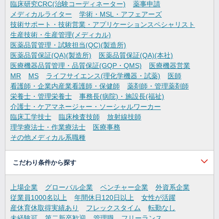
臨床研究CRC(治験コーディネーター)
薬事申請
メディカルライター
学術・MSL・アフェアーズ
技術サポート・技術営業・アプリケーションスペシャリスト
生産技術・生産管理(メディカル)
医薬品質管理・試験担当(QC)(製造所)
医薬品質保証(QA)(製造所)
医薬品質保証(QA)(本社)
医療機器品質管理・品質保証(GQP・QMS)
医療機器営業
MR
MS
ライフサイエンス(理化学機器・試薬)
医師
看護師・企業内産業看護師・保健師
薬剤師・管理薬剤師
栄養士・管理栄養士
事務長(病院)・施設長(福祉)
介護士・ケアマネージャー・ソーシャルワーカー
臨床工学技士
臨床検査技師
放射線技師
理学療法士・作業療法士
医療事務
その他メディカル系職種
こだわり条件から探す
上場企業
グローバル企業
ベンチャー企業
外資系企業
従業員1000名以上
年間休日120日以上
女性が活躍
産休育休取得実績あり
フレックスタイム
転勤なし
未経験可
第二新卒歓迎
管理職
フリーランス