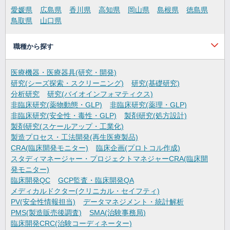
愛媛県
広島県
香川県
高知県
岡山県
島根県
徳島県
鳥取県
山口県
職種から探す
医療機器・医療器具(研究・開発)
研究(シーズ探索・スクリーニング)
研究(基礎研究)
分析研究
研究(バイオインフォマティクス)
非臨床研究(薬物動態・GLP)
非臨床研究(薬理・GLP)
非臨床研究(安全性・毒性・GLP)
製剤研究(処方設計)
製剤研究(スケールアップ・工業化)
製造プロセス・工法開発(再生医療製品)
CRA(臨床開発モニター)
臨床企画(プロトコル作成)
スタディマネージャー・プロジェクトマネジャーCRA(臨床開
発モニター)
臨床開発QC
GCP監査・臨床開発QA
メディカルドクター(クリニカル・セイフティ)
PV(安全性情報担当)
データマネジメント・統計解析
PMS(製造販売後調査)
SMA(治験事務局)
臨床開発CRC(治験コーディネーター)