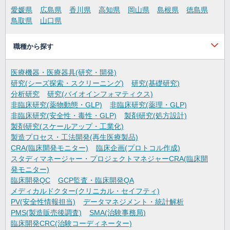
愛媛県
広島県
香川県
高知県
岡山県
島根県
徳島県
鳥取県
山口県
職種から探す
医療機器・医療器具(研究・開発)
研究(シーズ探索・スクリーニング)
研究(基礎研究)
分析研究
研究(バイオインフォマティクス)
非臨床研究(薬物動態・GLP)
非臨床研究(薬理・GLP)
非臨床研究(安全性・毒性・GLP)
製剤研究(処方設計)
製剤研究(スケールアップ・工業化)
製造プロセス・工法開発(再生医療製品)
CRA(臨床開発モニター)
臨床企画(プロトコル作成)
スタディマネージャー・プロジェクトマネジャーCRA(臨床開
発モニター)
臨床開発QC
GCP監査・臨床開発QA
メディカルドクター(クリニカル・セイフティ)
PV(安全性情報担当)
データマネジメント・統計解析
PMS(製造販売後調査)
SMA(治験事務局)
臨床開発CRC(治験コーディネーター)