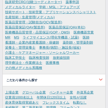
臨床研究CRC(治験コーディネーター)
薬事申請
メディカルライター
学術・MSL・アフェアーズ
技術サポート・技術営業・アプリケーションスペシャリスト
生産技術・生産管理(メディカル)
医薬品質管理・試験担当(QC)(製造所)
医薬品質保証(QA)(製造所)
医薬品質保証(QA)(本社)
医療機器品質管理・品質保証(GQP・QMS)
医療機器営業
MR
MS
ライフサイエンス(理化学機器・試薬)
医師
看護師・企業内産業看護師・保健師
薬剤師・管理薬剤師
栄養士・管理栄養士
事務長(病院)・施設長(福祉)
介護士・ケアマネージャー・ソーシャルワーカー
臨床工学技士
臨床検査技師
放射線技師
理学療法士・作業療法士
医療事務
その他メディカル系職種
こだわり条件から探す
上場企業
グローバル企業
ベンチャー企業
外資系企業
従業員1000名以上
年間休日120日以上
女性が活躍
産休育休取得実績あり
フレックスタイム
転勤なし
未経験可
第二新卒歓迎
管理職
フリーランス