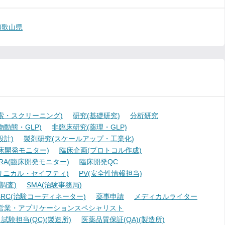
和歌山県
索・スクリーニング)
研究(基礎研究)
分析研究
動態・GLP)
非臨床研究(薬理・GLP)
設計)
製剤研究(スケールアップ・工業化)
臨床開発モニター)
臨床企画(プロトコル作成)
A(臨床開発モニター)
臨床開発QC
リニカル・セイフティ)
PV(安全性情報担当)
調査)
SMA(治験事務局)
RC(治験コーディネーター)
薬事申請
メディカルライター
営業・アプリケーションスペシャリスト
験担当(QC)(製造所)
医薬品質保証(QA)(製造所)