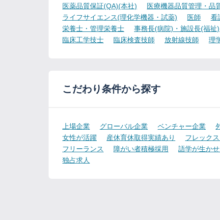
医薬品質保証(QA)(本社)
医療機器品質管理・品質保
ライフサイエンス(理化学機器・試薬)
医師
看
栄養士・管理栄養士
事務長(病院)・施設長(福祉)
臨床工学技士
臨床検査技師
放射線技師
理
こだわり条件から探す
上場企業
グローバル企業
ベンチャー企業
女性が活躍
産休育休取得実績あり
フレックス
フリーランス
障がい者積極採用
語学が生かせ
独占求人