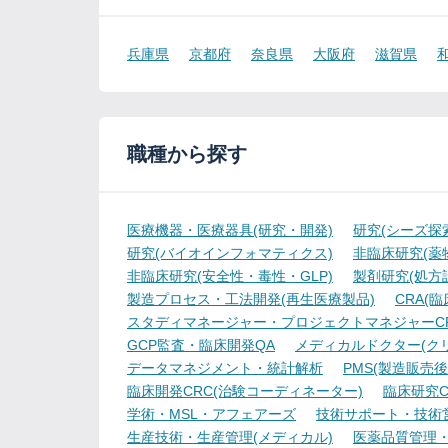
兵庫県
京都府
奈良県
大阪府
滋賀県
職種から探す
医療機器・医療器具(研究・開発)
研究(シーズ探
研究(バイオインフォマティクス)
非臨床研究(薬物
非臨床研究(安全性・毒性・GLP)
製剤研究(処方
製造プロセス・工法開発(再生医療製品)
CRA(
スタディマネージャー・プロジェクトマネジャーCR
GCP監査・臨床開発QA
メディカルドクター(ク
データマネジメント・統計解析
PMS(製造販売後
臨床開発CRC(治験コーディネーター)
臨床研究C
学術・MSL・アフェアーズ
技術サポート・技術
生産技術・生産管理(メディカル)
医薬品質管理・試