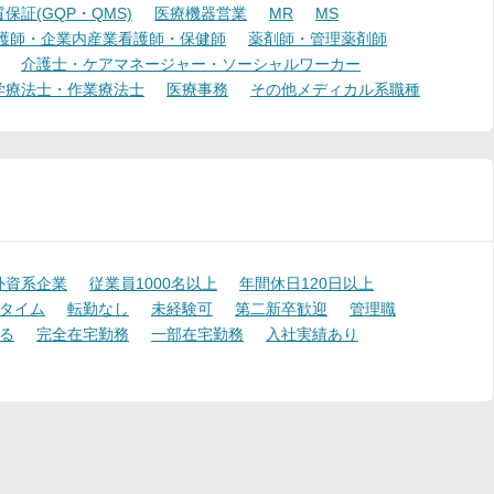
証(GQP・QMS)
医療機器営業
MR
MS
護師・企業内産業看護師・保健師
薬剤師・管理薬剤師
介護士・ケアマネージャー・ソーシャルワーカー
学療法士・作業療法士
医療事務
その他メディカル系職種
外資系企業
従業員1000名以上
年間休日120日以上
タイム
転勤なし
未経験可
第二新卒歓迎
管理職
る
完全在宅勤務
一部在宅勤務
入社実績あり