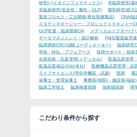
研究(バイオインフォマティクス)
非臨床研究(薬物
非臨床研究(安全性・毒性・GLP)
製剤研究(処方
製造プロセス・工法開発(再生医療製品)
CRA(
スタディマネージャー・プロジェクトマネジャーCR
GCP監査・臨床開発QA
メディカルドクター(ク
データマネジメント・統計解析
PMS(製造販売後
臨床開発CRC(治験コーディネーター)
臨床研究C
学術・MSL・アフェアーズ
技術サポート・技術
生産技術・生産管理(メディカル)
医薬品質管理・試
医薬品質保証(QA)(本社)
医療機器品質管理・品質保
ライフサイエンス(理化学機器・試薬)
医師
看
栄養士・管理栄養士
事務長(病院)・施設長(福祉)
臨床工学技士
臨床検査技師
放射線技師
理
こだわり条件から探す