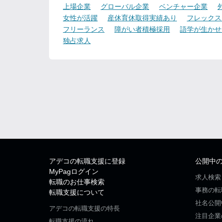
上場企業
グローバル企業
ベンチャー企業
女性が活躍
産休育休取得実績あり
フレックス
フリーランス
障がい者積極採用
語学が生かせ
独占求人
アデコの転職支援に登録
公開中
MyPagログイン
求人検索
転職のお仕事検索
事務の転
転職支援について
社名公開
アデコの転職支援の特長
注目企業
転職支援の流れ