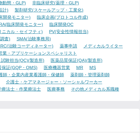
動態・GLP)
非臨床研究(薬理・GLP)
設計)
製剤研究(スケールアップ・工業化)
臨床開発モニター)
臨床企画(プロトコル作成)
A(臨床開発モニター)
臨床開発QC
リニカル・セイフティ)
PV(安全性情報担当)
調査)
SMA(治験事務局)
RC(治験コーディネーター)
薬事申請
メディカルライター
営業・アプリケーションスペシャリスト
験担当(QC)(製造所)
医薬品質保証(QA)(製造所)
証(GQP・QMS)
医療機器営業
MR
MS
護師・企業内産業看護師・保健師
薬剤師・管理薬剤師
介護士・ケアマネージャー・ソーシャルワーカー
学療法士・作業療法士
医療事務
その他メディカル系職種