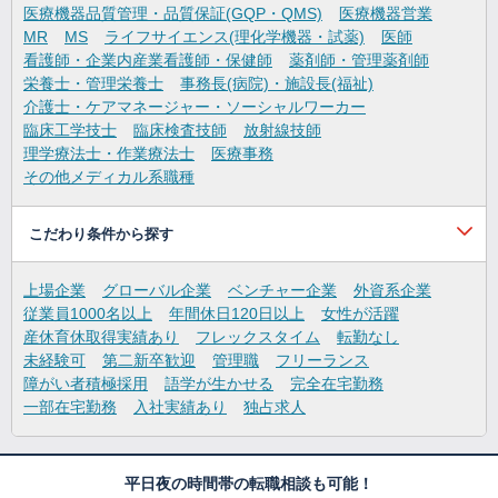
医療機器品質管理・品質保証(GQP・QMS)
医療機器営業
MR
MS
ライフサイエンス(理化学機器・試薬)
医師
看護師・企業内産業看護師・保健師
薬剤師・管理薬剤師
栄養士・管理栄養士
事務長(病院)・施設長(福祉)
介護士・ケアマネージャー・ソーシャルワーカー
臨床工学技士
臨床検査技師
放射線技師
理学療法士・作業療法士
医療事務
その他メディカル系職種
こだわり条件から探す
上場企業
グローバル企業
ベンチャー企業
外資系企業
従業員1000名以上
年間休日120日以上
女性が活躍
産休育休取得実績あり
フレックスタイム
転勤なし
未経験可
第二新卒歓迎
管理職
フリーランス
障がい者積極採用
語学が生かせる
完全在宅勤務
一部在宅勤務
入社実績あり
独占求人
平日夜の時間帯の転職相談も可能！