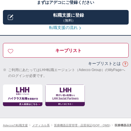
まずはアデコにご登録ください
転職支援に登録
（無料）
転職支援の流れ
キープリスト
キープリストとは
※
ご利用にあたってはLHH転職エージェント（Adecco Group）のMyPageへ
のログインが必要です。
Adeccoの転職支援
メディカル系
医療機器品質管理・品質保証(GQP・QMS)
医療機器品質