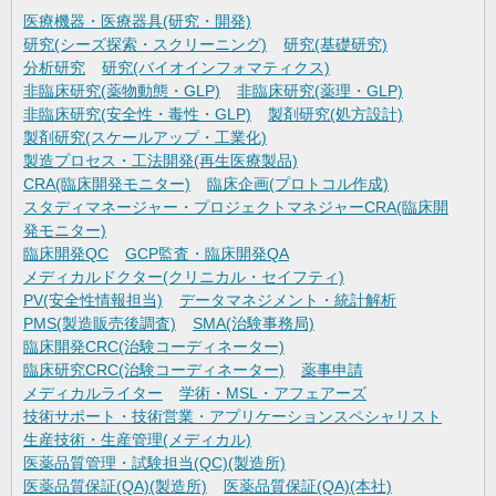
医療機器・医療器具(研究・開発)
研究(シーズ探索・スクリーニング)
研究(基礎研究)
分析研究
研究(バイオインフォマティクス)
非臨床研究(薬物動態・GLP)
非臨床研究(薬理・GLP)
非臨床研究(安全性・毒性・GLP)
製剤研究(処方設計)
製剤研究(スケールアップ・工業化)
製造プロセス・工法開発(再生医療製品)
CRA(臨床開発モニター)
臨床企画(プロトコル作成)
スタディマネージャー・プロジェクトマネジャーCRA(臨床開
発モニター)
臨床開発QC
GCP監査・臨床開発QA
メディカルドクター(クリニカル・セイフティ)
PV(安全性情報担当)
データマネジメント・統計解析
PMS(製造販売後調査)
SMA(治験事務局)
臨床開発CRC(治験コーディネーター)
臨床研究CRC(治験コーディネーター)
薬事申請
メディカルライター
学術・MSL・アフェアーズ
技術サポート・技術営業・アプリケーションスペシャリスト
生産技術・生産管理(メディカル)
医薬品質管理・試験担当(QC)(製造所)
医薬品質保証(QA)(製造所)
医薬品質保証(QA)(本社)