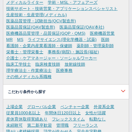
メディカルライター
学術・MSL・アフェアーズ
技術サポート・技術営業・アプリケーションスペシャリスト
生産技術・生産管理(メディカル)
医薬品質管理・試験担当(QC)(製造所)
医薬品質保証(QA)(製造所)
医薬品質保証(QA)(本社)
医療機器品質管理・品質保証(GQP・QMS)
医療機器営業
MR
MS
ライフサイエンス(理化学機器・試薬)
医師
看護師・企業内産業看護師・保健師
薬剤師・管理薬剤師
栄養士・管理栄養士
事務長(病院)・施設長(福祉)
介護士・ケアマネージャー・ソーシャルワーカー
臨床工学技士
臨床検査技師
放射線技師
理学療法士・作業療法士
医療事務
その他メディカル系職種
こだわり条件から探す
上場企業
グローバル企業
ベンチャー企業
外資系企業
従業員1000名以上
年間休日120日以上
女性が活躍
産休育休取得実績あり
フレックスタイム
転勤なし
未経験可
第二新卒歓迎
管理職
フリーランス
障がい者積極採用
語学が生かせる
完全在宅勤務