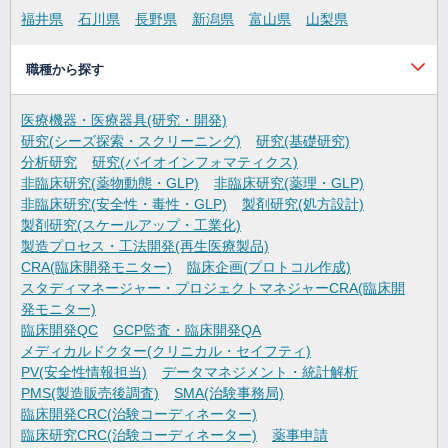
福井県
石川県
長野県
新潟県
富山県
山梨県
職種から探す
医療機器・医療器具(研究・開発)
研究(シーズ探索・スクリーニング)
研究(基礎研究)
分析研究
研究(バイオインフォマティクス)
非臨床研究(薬物動態・GLP)
非臨床研究(薬理・GLP)
非臨床研究(安全性・毒性・GLP)
製剤研究(処方設計)
製剤研究(スケールアップ・工業化)
製造プロセス・工法開発(再生医療製品)
CRA(臨床開発モニター)
臨床企画(プロトコル作成)
スタディマネージャー・プロジェクトマネジャーCRA(臨床開
発モニター)
臨床開発QC
GCP監査・臨床開発QA
メディカルドクター(クリニカル・セイフティ)
PV(安全性情報担当)
データマネジメント・統計解析
PMS(製造販売後調査)
SMA(治験事務局)
臨床開発CRC(治験コーディネーター)
臨床研究CRC(治験コーディネーター)
薬事申請