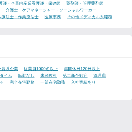
護師・企業内産業看護師・保健師
薬剤師・管理薬剤師
介護士・ケアマネージャー・ソーシャルワーカー
学療法士・作業療法士
医療事務
その他メディカル系職種
外資系企業
従業員1000名以上
年間休日120日以上
タイム
転勤なし
未経験可
第二新卒歓迎
管理職
る
完全在宅勤務
一部在宅勤務
入社実績あり