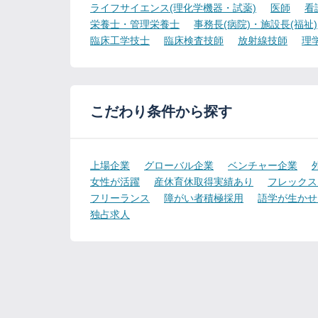
ライフサイエンス(理化学機器・試薬)
医師
看
栄養士・管理栄養士
事務長(病院)・施設長(福祉)
臨床工学技士
臨床検査技師
放射線技師
理
こだわり条件から探す
上場企業
グローバル企業
ベンチャー企業
女性が活躍
産休育休取得実績あり
フレックス
フリーランス
障がい者積極採用
語学が生かせ
独占求人