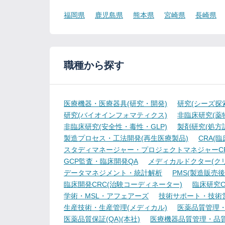
福岡県
鹿児島県
熊本県
宮崎県
長崎県
職種から探す
医療機器・医療器具(研究・開発)
研究(シーズ探
研究(バイオインフォマティクス)
非臨床研究(薬物
非臨床研究(安全性・毒性・GLP)
製剤研究(処方
製造プロセス・工法開発(再生医療製品)
CRA(
スタディマネージャー・プロジェクトマネジャーCR
GCP監査・臨床開発QA
メディカルドクター(ク
データマネジメント・統計解析
PMS(製造販売後
臨床開発CRC(治験コーディネーター)
臨床研究C
学術・MSL・アフェアーズ
技術サポート・技術
生産技術・生産管理(メディカル)
医薬品質管理・試
医薬品質保証(QA)(本社)
医療機器品質管理・品質保