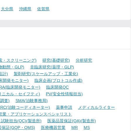
大分県
沖縄県
佐賀県
索・スクリーニング)
研究(基礎研究)
分析研究
動態・GLP)
非臨床研究(薬理・GLP)
設計)
製剤研究(スケールアップ・工業化)
臨床開発モニター)
臨床企画(プロトコル作成)
A(臨床開発モニター)
臨床開発QC
リニカル・セイフティ)
PV(安全性情報担当)
調査)
SMA(治験事務局)
RC(治験コーディネーター)
薬事申請
メディカルライター
営業・アプリケーションスペシャリスト
験担当(QC)(製造所)
医薬品質保証(QA)(製造所)
証(GQP・QMS)
医療機器営業
MR
MS