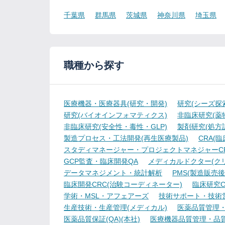
千葉県
群馬県
茨城県
神奈川県
埼玉県
職種から探す
医療機器・医療器具(研究・開発)
研究(シーズ探
研究(バイオインフォマティクス)
非臨床研究(薬物
非臨床研究(安全性・毒性・GLP)
製剤研究(処方
製造プロセス・工法開発(再生医療製品)
CRA(
スタディマネージャー・プロジェクトマネジャーCR
GCP監査・臨床開発QA
メディカルドクター(ク
データマネジメント・統計解析
PMS(製造販売後
臨床開発CRC(治験コーディネーター)
臨床研究C
学術・MSL・アフェアーズ
技術サポート・技術
生産技術・生産管理(メディカル)
医薬品質管理・試
医薬品質保証(QA)(本社)
医療機器品質管理・品質保