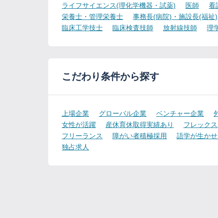
ライフサイエンス(理化学機器・試薬)
医師
看
栄養士・管理栄養士
事務長(病院)・施設長(福祉)
臨床工学技士
臨床検査技師
放射線技師
理
こだわり条件から探す
上場企業
グローバル企業
ベンチャー企業
女性が活躍
産休育休取得実績あり
フレックス
フリーランス
障がい者積極採用
語学が生かせ
独占求人