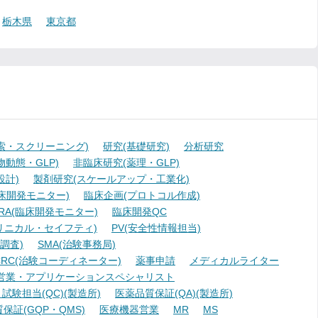
栃木県
東京都
索・スクリーニング)
研究(基礎研究)
分析研究
動態・GLP)
非臨床研究(薬理・GLP)
設計)
製剤研究(スケールアップ・工業化)
臨床開発モニター)
臨床企画(プロトコル作成)
A(臨床開発モニター)
臨床開発QC
リニカル・セイフティ)
PV(安全性情報担当)
調査)
SMA(治験事務局)
RC(治験コーディネーター)
薬事申請
メディカルライター
営業・アプリケーションスペシャリスト
験担当(QC)(製造所)
医薬品質保証(QA)(製造所)
証(GQP・QMS)
医療機器営業
MR
MS