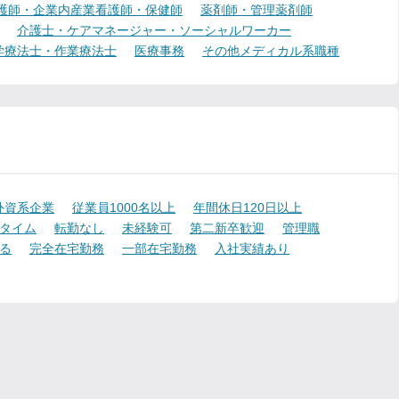
護師・企業内産業看護師・保健師
薬剤師・管理薬剤師
介護士・ケアマネージャー・ソーシャルワーカー
学療法士・作業療法士
医療事務
その他メディカル系職種
外資系企業
従業員1000名以上
年間休日120日以上
タイム
転勤なし
未経験可
第二新卒歓迎
管理職
る
完全在宅勤務
一部在宅勤務
入社実績あり