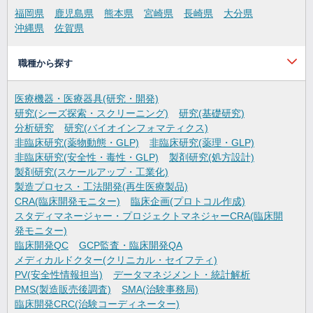
福岡県
鹿児島県
熊本県
宮崎県
長崎県
大分県
沖縄県
佐賀県
職種から探す
医療機器・医療器具(研究・開発)
研究(シーズ探索・スクリーニング)
研究(基礎研究)
分析研究
研究(バイオインフォマティクス)
非臨床研究(薬物動態・GLP)
非臨床研究(薬理・GLP)
非臨床研究(安全性・毒性・GLP)
製剤研究(処方設計)
製剤研究(スケールアップ・工業化)
製造プロセス・工法開発(再生医療製品)
CRA(臨床開発モニター)
臨床企画(プロトコル作成)
スタディマネージャー・プロジェクトマネジャーCRA(臨床開
発モニター)
臨床開発QC
GCP監査・臨床開発QA
メディカルドクター(クリニカル・セイフティ)
PV(安全性情報担当)
データマネジメント・統計解析
PMS(製造販売後調査)
SMA(治験事務局)
臨床開発CRC(治験コーディネーター)