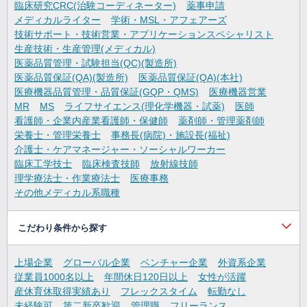
臨床研究CRC(治験コーディネーター)
薬事申請
メディカルライター
学術・MSL・アフェアーズ
技術サポート・技術営業・アプリケーションスペシャリスト
生産技術・生産管理(メディカル)
医薬品質管理・試験担当(QC)(製造所)
医薬品質保証(QA)(製造所)
医薬品質保証(QA)(本社)
医療機器品質管理・品質保証(GQP・QMS)
医療機器営業
MR
MS
ライフサイエンス(理化学機器・試薬)
医師
看護師・企業内産業看護師・保健師
薬剤師・管理薬剤師
栄養士・管理栄養士
事務長(病院)・施設長(福祉)
介護士・ケアマネージャー・ソーシャルワーカー
臨床工学技士
臨床検査技師
放射線技師
理学療法士・作業療法士
医療事務
その他メディカル系職種
こだわり条件から探す
上場企業
グローバル企業
ベンチャー企業
外資系企業
従業員1000名以上
年間休日120日以上
女性が活躍
産休育休取得実績あり
フレックスタイム
転勤なし
未経験可
第二新卒歓迎
管理職
フリーランス