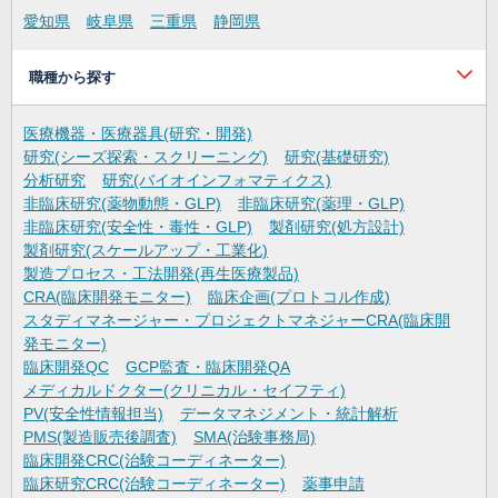
愛知県
岐阜県
三重県
静岡県
職種から探す
医療機器・医療器具(研究・開発)
研究(シーズ探索・スクリーニング)
研究(基礎研究)
分析研究
研究(バイオインフォマティクス)
非臨床研究(薬物動態・GLP)
非臨床研究(薬理・GLP)
非臨床研究(安全性・毒性・GLP)
製剤研究(処方設計)
製剤研究(スケールアップ・工業化)
製造プロセス・工法開発(再生医療製品)
CRA(臨床開発モニター)
臨床企画(プロトコル作成)
スタディマネージャー・プロジェクトマネジャーCRA(臨床開
発モニター)
臨床開発QC
GCP監査・臨床開発QA
メディカルドクター(クリニカル・セイフティ)
PV(安全性情報担当)
データマネジメント・統計解析
PMS(製造販売後調査)
SMA(治験事務局)
臨床開発CRC(治験コーディネーター)
臨床研究CRC(治験コーディネーター)
薬事申請