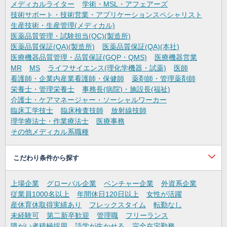
メディカルライター
学術・MSL・アフェアーズ
技術サポート・技術営業・アプリケーションスペシャリスト
生産技術・生産管理(メディカル)
医薬品質管理・試験担当(QC)(製造所)
医薬品質保証(QA)(製造所)
医薬品質保証(QA)(本社)
医療機器品質管理・品質保証(GQP・QMS)
医療機器営業
MR
MS
ライフサイエンス(理化学機器・試薬)
医師
看護師・企業内産業看護師・保健師
薬剤師・管理薬剤師
栄養士・管理栄養士
事務長(病院)・施設長(福祉)
介護士・ケアマネージャー・ソーシャルワーカー
臨床工学技士
臨床検査技師
放射線技師
理学療法士・作業療法士
医療事務
その他メディカル系職種
こだわり条件から探す
上場企業
グローバル企業
ベンチャー企業
外資系企業
従業員1000名以上
年間休日120日以上
女性が活躍
産休育休取得実績あり
フレックスタイム
転勤なし
未経験可
第二新卒歓迎
管理職
フリーランス
障がい者積極採用
語学が生かせる
完全在宅勤務