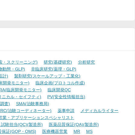
索・スクリーニング)
研究(基礎研究)
分析研究
動態・GLP)
非臨床研究(薬理・GLP)
設計)
製剤研究(スケールアップ・工業化)
臨床開発モニター)
臨床企画(プロトコル作成)
A(臨床開発モニター)
臨床開発QC
リニカル・セイフティ)
PV(安全性情報担当)
調査)
SMA(治験事務局)
RC(治験コーディネーター)
薬事申請
メディカルライター
営業・アプリケーションスペシャリスト
験担当(QC)(製造所)
医薬品質保証(QA)(製造所)
証(GQP・QMS)
医療機器営業
MR
MS