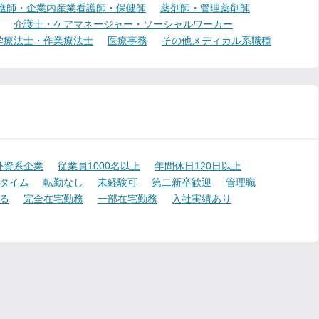
護師・企業内産業看護師・保健師
薬剤師・管理薬剤師
介護士・ケアマネージャー・ソーシャルワーカー
学療法士・作業療法士
医療事務
その他メディカル系職種
外資系企業
従業員1000名以上
年間休日120日以上
タイム
転勤なし
未経験可
第二新卒歓迎
管理職
る
完全在宅勤務
一部在宅勤務
入社実績あり