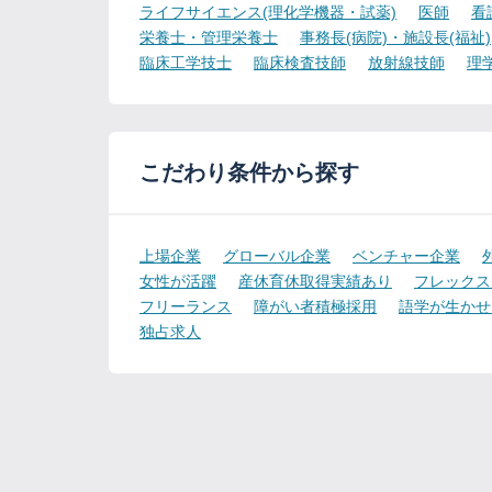
ライフサイエンス(理化学機器・試薬)
医師
看
栄養士・管理栄養士
事務長(病院)・施設長(福祉)
臨床工学技士
臨床検査技師
放射線技師
理
こだわり条件から探す
上場企業
グローバル企業
ベンチャー企業
女性が活躍
産休育休取得実績あり
フレックス
フリーランス
障がい者積極採用
語学が生かせ
独占求人