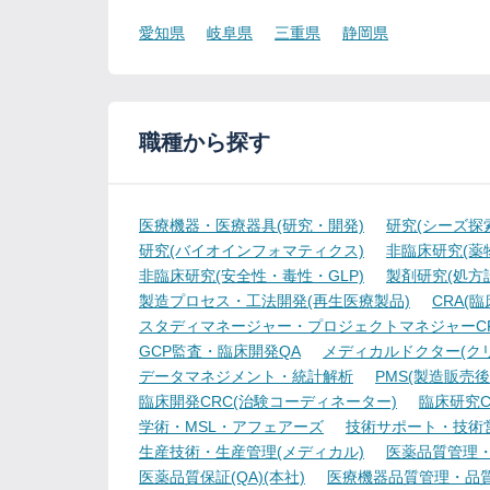
愛知県
岐阜県
三重県
静岡県
職種から探す
医療機器・医療器具(研究・開発)
研究(シーズ探
研究(バイオインフォマティクス)
非臨床研究(薬物
非臨床研究(安全性・毒性・GLP)
製剤研究(処方
製造プロセス・工法開発(再生医療製品)
CRA(
スタディマネージャー・プロジェクトマネジャーCR
GCP監査・臨床開発QA
メディカルドクター(ク
データマネジメント・統計解析
PMS(製造販売後
臨床開発CRC(治験コーディネーター)
臨床研究C
学術・MSL・アフェアーズ
技術サポート・技術
生産技術・生産管理(メディカル)
医薬品質管理・試
医薬品質保証(QA)(本社)
医療機器品質管理・品質保