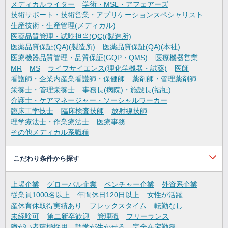
メディカルライター
学術・MSL・アフェアーズ
技術サポート・技術営業・アプリケーションスペシャリスト
生産技術・生産管理(メディカル)
医薬品質管理・試験担当(QC)(製造所)
医薬品質保証(QA)(製造所)
医薬品質保証(QA)(本社)
医療機器品質管理・品質保証(GQP・QMS)
医療機器営業
MR
MS
ライフサイエンス(理化学機器・試薬)
医師
看護師・企業内産業看護師・保健師
薬剤師・管理薬剤師
栄養士・管理栄養士
事務長(病院)・施設長(福祉)
介護士・ケアマネージャー・ソーシャルワーカー
臨床工学技士
臨床検査技師
放射線技師
理学療法士・作業療法士
医療事務
その他メディカル系職種
こだわり条件から探す
上場企業
グローバル企業
ベンチャー企業
外資系企業
従業員1000名以上
年間休日120日以上
女性が活躍
産休育休取得実績あり
フレックスタイム
転勤なし
未経験可
第二新卒歓迎
管理職
フリーランス
障がい者積極採用
語学が生かせる
完全在宅勤務