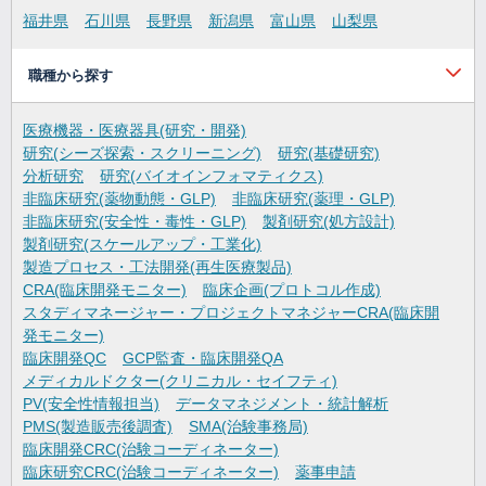
福井県
石川県
長野県
新潟県
富山県
山梨県
職種から探す
医療機器・医療器具(研究・開発)
研究(シーズ探索・スクリーニング)
研究(基礎研究)
分析研究
研究(バイオインフォマティクス)
非臨床研究(薬物動態・GLP)
非臨床研究(薬理・GLP)
非臨床研究(安全性・毒性・GLP)
製剤研究(処方設計)
製剤研究(スケールアップ・工業化)
製造プロセス・工法開発(再生医療製品)
CRA(臨床開発モニター)
臨床企画(プロトコル作成)
スタディマネージャー・プロジェクトマネジャーCRA(臨床開
発モニター)
臨床開発QC
GCP監査・臨床開発QA
メディカルドクター(クリニカル・セイフティ)
PV(安全性情報担当)
データマネジメント・統計解析
PMS(製造販売後調査)
SMA(治験事務局)
臨床開発CRC(治験コーディネーター)
臨床研究CRC(治験コーディネーター)
薬事申請