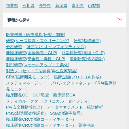
福井県
石川県
長野県
新潟県
富山県
山梨県
職種から探す
医療機器・医療器具(研究・開発)
研究(シーズ探索・スクリーニング)
研究(基礎研究)
分析研究
研究(バイオインフォマティクス)
非臨床研究(薬物動態・GLP)
非臨床研究(薬理・GLP)
非臨床研究(安全性・毒性・GLP)
製剤研究(処方設計)
製剤研究(スケールアップ・工業化)
製造プロセス・工法開発(再生医療製品)
CRA(臨床開発モニター)
臨床企画(プロトコル作成)
スタディマネージャー・プロジェクトマネジャーCRA(臨床開
発モニター)
臨床開発QC
GCP監査・臨床開発QA
メディカルドクター(クリニカル・セイフティ)
PV(安全性情報担当)
データマネジメント・統計解析
PMS(製造販売後調査)
SMA(治験事務局)
臨床開発CRC(治験コーディネーター)
臨床研究CRC(治験コーディネーター)
薬事申請