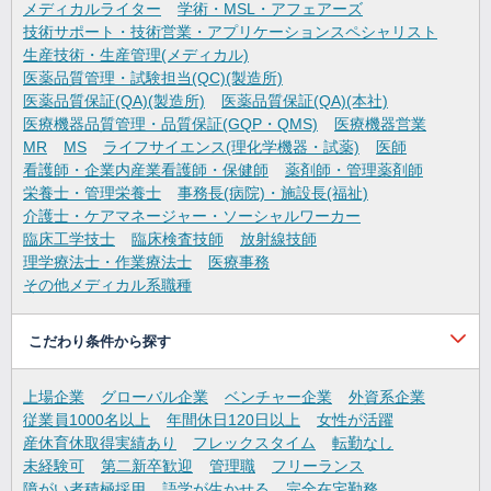
メディカルライター
学術・MSL・アフェアーズ
技術サポート・技術営業・アプリケーションスペシャリスト
生産技術・生産管理(メディカル)
医薬品質管理・試験担当(QC)(製造所)
医薬品質保証(QA)(製造所)
医薬品質保証(QA)(本社)
医療機器品質管理・品質保証(GQP・QMS)
医療機器営業
MR
MS
ライフサイエンス(理化学機器・試薬)
医師
看護師・企業内産業看護師・保健師
薬剤師・管理薬剤師
栄養士・管理栄養士
事務長(病院)・施設長(福祉)
介護士・ケアマネージャー・ソーシャルワーカー
臨床工学技士
臨床検査技師
放射線技師
理学療法士・作業療法士
医療事務
その他メディカル系職種
こだわり条件から探す
上場企業
グローバル企業
ベンチャー企業
外資系企業
従業員1000名以上
年間休日120日以上
女性が活躍
産休育休取得実績あり
フレックスタイム
転勤なし
未経験可
第二新卒歓迎
管理職
フリーランス
障がい者積極採用
語学が生かせる
完全在宅勤務