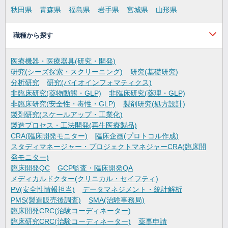
秋田県
青森県
福島県
岩手県
宮城県
山形県
職種から探す
医療機器・医療器具(研究・開発)
研究(シーズ探索・スクリーニング)
研究(基礎研究)
分析研究
研究(バイオインフォマティクス)
非臨床研究(薬物動態・GLP)
非臨床研究(薬理・GLP)
非臨床研究(安全性・毒性・GLP)
製剤研究(処方設計)
製剤研究(スケールアップ・工業化)
製造プロセス・工法開発(再生医療製品)
CRA(臨床開発モニター)
臨床企画(プロトコル作成)
スタディマネージャー・プロジェクトマネジャーCRA(臨床開
発モニター)
臨床開発QC
GCP監査・臨床開発QA
メディカルドクター(クリニカル・セイフティ)
PV(安全性情報担当)
データマネジメント・統計解析
PMS(製造販売後調査)
SMA(治験事務局)
臨床開発CRC(治験コーディネーター)
臨床研究CRC(治験コーディネーター)
薬事申請