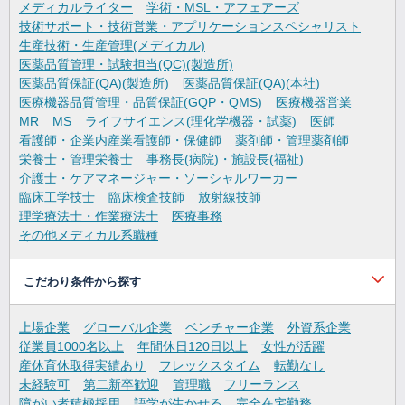
メディカルライター
学術・MSL・アフェアーズ
技術サポート・技術営業・アプリケーションスペシャリスト
生産技術・生産管理(メディカル)
医薬品質管理・試験担当(QC)(製造所)
医薬品質保証(QA)(製造所)
医薬品質保証(QA)(本社)
医療機器品質管理・品質保証(GQP・QMS)
医療機器営業
MR
MS
ライフサイエンス(理化学機器・試薬)
医師
看護師・企業内産業看護師・保健師
薬剤師・管理薬剤師
栄養士・管理栄養士
事務長(病院)・施設長(福祉)
介護士・ケアマネージャー・ソーシャルワーカー
臨床工学技士
臨床検査技師
放射線技師
理学療法士・作業療法士
医療事務
その他メディカル系職種
こだわり条件から探す
上場企業
グローバル企業
ベンチャー企業
外資系企業
従業員1000名以上
年間休日120日以上
女性が活躍
産休育休取得実績あり
フレックスタイム
転勤なし
未経験可
第二新卒歓迎
管理職
フリーランス
障がい者積極採用
語学が生かせる
完全在宅勤務