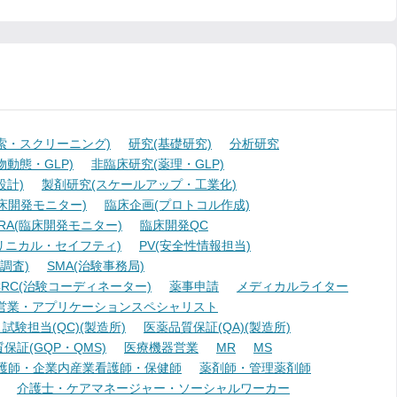
索・スクリーニング)
研究(基礎研究)
分析研究
動態・GLP)
非臨床研究(薬理・GLP)
設計)
製剤研究(スケールアップ・工業化)
臨床開発モニター)
臨床企画(プロトコル作成)
A(臨床開発モニター)
臨床開発QC
リニカル・セイフティ)
PV(安全性情報担当)
調査)
SMA(治験事務局)
RC(治験コーディネーター)
薬事申請
メディカルライター
営業・アプリケーションスペシャリスト
験担当(QC)(製造所)
医薬品質保証(QA)(製造所)
証(GQP・QMS)
医療機器営業
MR
MS
護師・企業内産業看護師・保健師
薬剤師・管理薬剤師
介護士・ケアマネージャー・ソーシャルワーカー