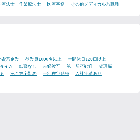
学療法士・作業療法士
医療事務
その他メディカル系職種
外資系企業
従業員1000名以上
年間休日120日以上
タイム
転勤なし
未経験可
第二新卒歓迎
管理職
る
完全在宅勤務
一部在宅勤務
入社実績あり