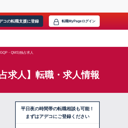
デコの転職支援に
登録
転職MyPage
ログイン
QP・QMS)独占求人
独占求人】転職・求人情報
平日夜の時間帯の転職相談も可能！
まずはアデコにご登録ください