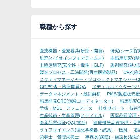
職種から探す
医療機器・医療器具(研究・開発)
研究(シーズ探
研究(バイオインフォマティクス)
非臨床研究(薬物
非臨床研究(安全性・毒性・GLP)
製剤研究(処方
製造プロセス・工法開発(再生医療製品)
CRA(
スタディマネージャー・プロジェクトマネジャーCR
GCP監査・臨床開発QA
メディカルドクター(ク
データマネジメント・統計解析
PMS(製造販売後
臨床開発CRC(治験コーディネーター)
臨床研究C
学術・MSL・アフェアーズ
技術サポート・技術
生産技術・生産管理(メディカル)
医薬品質管理・試
医薬品質保証(QA)(本社)
医療機器品質管理・品質保
ライフサイエンス(理化学機器・試薬)
医師
看
栄養士・管理栄養士
事務長(病院)・施設長(福祉)