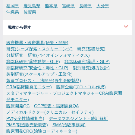
福岡県
鹿児島県
熊本県
宮崎県
長崎県
大分県
沖縄県
佐賀県
職種から探す
医療機器・医療器具(研究・開発)
研究(シーズ探索・スクリーニング)
研究(基礎研究)
分析研究
研究(バイオインフォマティクス)
非臨床研究(薬物動態・GLP)
非臨床研究(薬理・GLP)
非臨床研究(安全性・毒性・GLP)
製剤研究(処方設計)
製剤研究(スケールアップ・工業化)
製造プロセス・工法開発(再生医療製品)
CRA(臨床開発モニター)
臨床企画(プロトコル作成)
スタディマネージャー・プロジェクトマネジャーCRA(臨床開
発モニター)
臨床開発QC
GCP監査・臨床開発QA
メディカルドクター(クリニカル・セイフティ)
PV(安全性情報担当)
データマネジメント・統計解析
PMS(製造販売後調査)
SMA(治験事務局)
臨床開発CRC(治験コーディネーター)