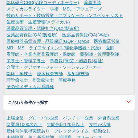
臨床研究CRC(治験コーディネーター)
薬事申請
メディカルライター
学術・MSL・アフェアーズ
技術サポート・技術営業・アプリケーションスペシャリスト
生産技術・生産管理(メディカル)
医薬品質管理・試験担当(QC)(製造所)
医薬品質保証(QA)(製造所)
医薬品質保証(QA)(本社)
医療機器品質管理・品質保証(GQP・QMS)
医療機器営業
MR
MS
ライフサイエンス(理化学機器・試薬)
医師
看護師・企業内産業看護師・保健師
薬剤師・管理薬剤師
栄養士・管理栄養士
事務長(病院)・施設長(福祉)
介護士・ケアマネージャー・ソーシャルワーカー
臨床工学技士
臨床検査技師
放射線技師
理学療法士・作業療法士
医療事務
その他メディカル系職種
こだわり条件から探す
上場企業
グローバル企業
ベンチャー企業
外資系企業
従業員1000名以上
年間休日120日以上
女性が活躍
産休育休取得実績あり
フレックスタイム
転勤なし
未経験可
第二新卒歓迎
管理職
フリーランス