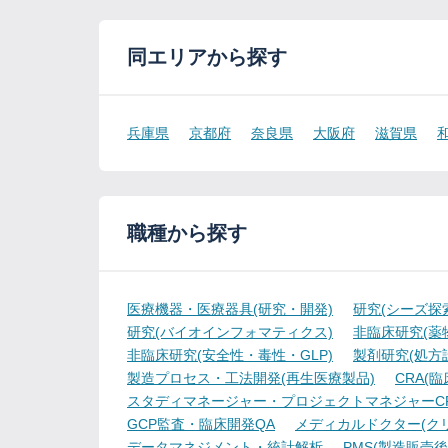
同エリアから探す
兵庫県
京都府
奈良県
大阪府
滋賀県
職種から探す
医療機器・医療器具(研究・開発)
研究(シーズ探
研究(バイオインフォマティクス)
非臨床研究(薬物
非臨床研究(安全性・毒性・GLP)
製剤研究(処方
製造プロセス・工法開発(再生医療製品)
CRA(
スタディマネージャー・プロジェクトマネジャーCR
GCP監査・臨床開発QA
メディカルドクター(ク
データマネジメント・統計解析
PMS(製造販売後