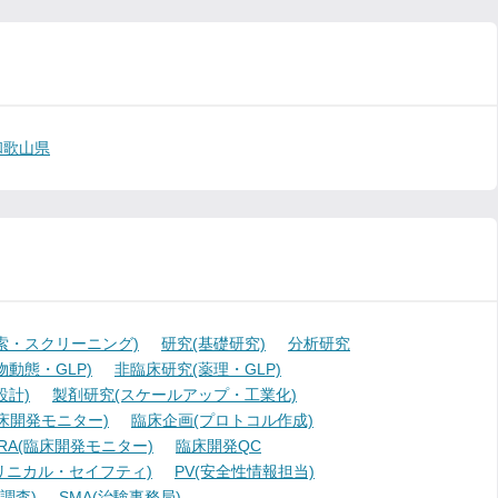
和歌山県
索・スクリーニング)
研究(基礎研究)
分析研究
動態・GLP)
非臨床研究(薬理・GLP)
設計)
製剤研究(スケールアップ・工業化)
臨床開発モニター)
臨床企画(プロトコル作成)
A(臨床開発モニター)
臨床開発QC
リニカル・セイフティ)
PV(安全性情報担当)
調査)
SMA(治験事務局)