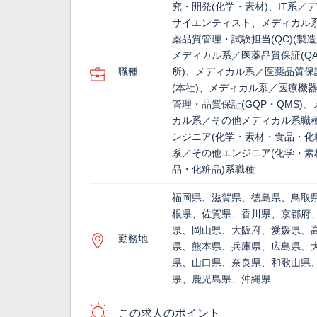
究・開発(化学・素材)、IT系／
サイエンティスト、メディカル
薬品質管理・試験担当(QC)(製造
メディカル系／医薬品質保証(QA
職種
所)、メディカル系／医薬品質保証
(本社)、メディカル系／医療機
管理・品質保証(GQP・QMS)
カル系／その他メディカル系職
ンジニア(化学・素材・食品・化
系／その他エンジニア(化学・素
品・化粧品)系職種
福岡県、滋賀県、徳島県、鳥取
根県、佐賀県、香川県、京都府
県、岡山県、大阪府、愛媛県、
勤務地
県、熊本県、兵庫県、広島県、
県、山口県、奈良県、和歌山県
県、鹿児島県、沖縄県
この求人のポイント