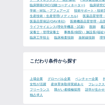
臨床開発CRC(治験コーディネーター)
臨床研究C
学術・MSL・アフェアーズ
技術サポート・技術
生産技術・生産管理(メディカル)
医薬品質管理・試
医薬品質保証(QA)(本社)
医療機器品質管理・品質保
ライフサイエンス(理化学機器・試薬)
医師
看
栄養士・管理栄養士
事務長(病院)・施設長(福祉)
臨床工学技士
臨床検査技師
放射線技師
理
こだわり条件から探す
上場企業
グローバル企業
ベンチャー企業
女性が活躍
産休育休取得実績あり
フレックス
フリーランス
障がい者積極採用
語学が生かせ
独占求人