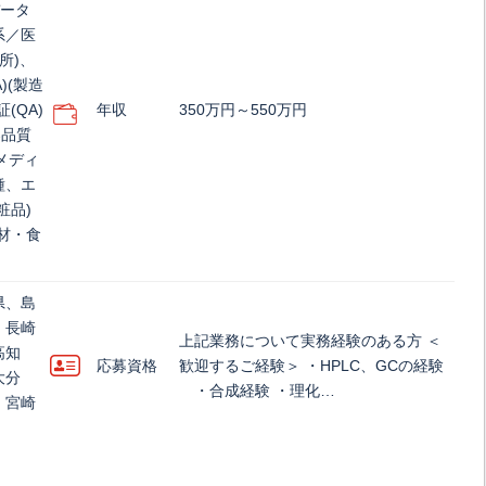
データ
系／医
所)、
)(製造
(QA)
年収
350万円～550万円
器品質
、メディ
種、エ
粧品)
材・食
県、島
、長崎
上記業務について実務経験のある方 ＜
高知
応募資格
歓迎するご経験＞ ・HPLC、GCの経験
大分
・合成経験 ・理化…
、宮崎