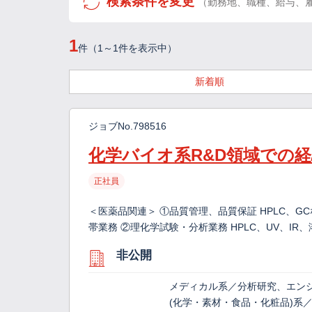
検索条件を変更
（勤務地、職種、給与、
1
件（1～1件を表示中）
新着順
ジョブNo.798516
化学バイオ系R&D領域での経
正社員
＜医薬品関連＞ ①品質管理、品質保証 HPLC、
帯業務 ②理化学試験・分析業務 HPLC、UV、I
非公開
メディカル系／分析研究、エン
(化学・素材・食品・化粧品)系