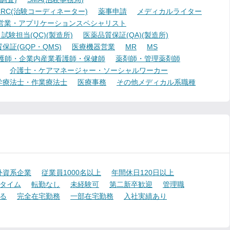
RC(治験コーディネーター)
薬事申請
メディカルライター
営業・アプリケーションスペシャリスト
験担当(QC)(製造所)
医薬品質保証(QA)(製造所)
証(GQP・QMS)
医療機器営業
MR
MS
護師・企業内産業看護師・保健師
薬剤師・管理薬剤師
介護士・ケアマネージャー・ソーシャルワーカー
学療法士・作業療法士
医療事務
その他メディカル系職種
外資系企業
従業員1000名以上
年間休日120日以上
タイム
転勤なし
未経験可
第二新卒歓迎
管理職
る
完全在宅勤務
一部在宅勤務
入社実績あり