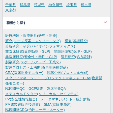
千葉県
群馬県
茨城県
神奈川県
埼玉県
栃木県
東京都
職種から探す
医療機器・医療器具(研究・開発)
研究(シーズ探索・スクリーニング)
研究(基礎研究)
分析研究
研究(バイオインフォマティクス)
非臨床研究(薬物動態・GLP)
非臨床研究(薬理・GLP)
非臨床研究(安全性・毒性・GLP)
製剤研究(処方設計)
製剤研究(スケールアップ・工業化)
製造プロセス・工法開発(再生医療製品)
CRA(臨床開発モニター)
臨床企画(プロトコル作成)
スタディマネージャー・プロジェクトマネジャーCRA(臨床開
発モニター)
臨床開発QC
GCP監査・臨床開発QA
メディカルドクター(クリニカル・セイフティ)
PV(安全性情報担当)
データマネジメント・統計解析
PMS(製造販売後調査)
SMA(治験事務局)
臨床開発CRC(治験コーディネーター)