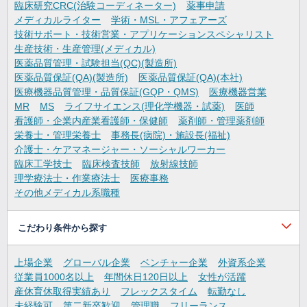
臨床研究CRC(治験コーディネーター)
薬事申請
メディカルライター
学術・MSL・アフェアーズ
技術サポート・技術営業・アプリケーションスペシャリスト
生産技術・生産管理(メディカル)
医薬品質管理・試験担当(QC)(製造所)
医薬品質保証(QA)(製造所)
医薬品質保証(QA)(本社)
医療機器品質管理・品質保証(GQP・QMS)
医療機器営業
MR
MS
ライフサイエンス(理化学機器・試薬)
医師
看護師・企業内産業看護師・保健師
薬剤師・管理薬剤師
栄養士・管理栄養士
事務長(病院)・施設長(福祉)
介護士・ケアマネージャー・ソーシャルワーカー
臨床工学技士
臨床検査技師
放射線技師
理学療法士・作業療法士
医療事務
その他メディカル系職種
こだわり条件から探す
上場企業
グローバル企業
ベンチャー企業
外資系企業
従業員1000名以上
年間休日120日以上
女性が活躍
産休育休取得実績あり
フレックスタイム
転勤なし
未経験可
第二新卒歓迎
管理職
フリーランス