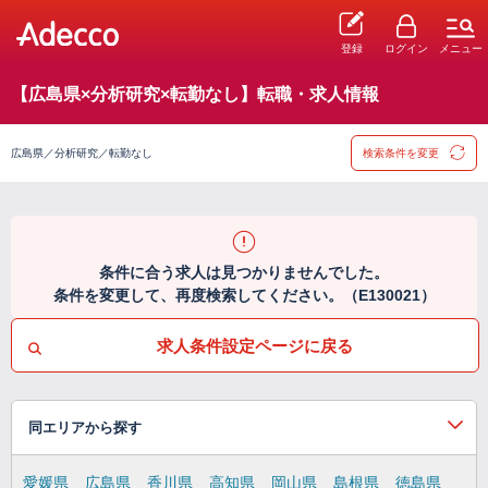
登録
ログイン
メニュー
【広島県×分析研究×転勤なし】転職・求人情報
広島県／分析研究／転勤なし
検索条件を変更
条件に合う求人は見つかりませんでした。
条件を変更して、再度検索してください。（E130021）
求人条件設定ページに戻る
同エリアから探す
愛媛県
広島県
香川県
高知県
岡山県
島根県
徳島県