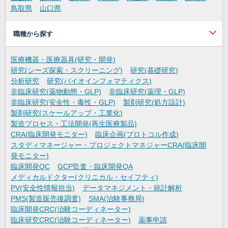
鳥取県
山口県
職種から探す
医療機器・医療器具(研究・開発)
研究(シーズ探索・スクリーニング)
研究(基礎研究)
分析研究
研究(バイオインフォマティクス)
非臨床研究(薬物動態・GLP)
非臨床研究(薬理・GLP)
非臨床研究(安全性・毒性・GLP)
製剤研究(処方設計)
製剤研究(スケールアップ・工業化)
製造プロセス・工法開発(再生医療製品)
CRA(臨床開発モニター)
臨床企画(プロトコル作成)
スタディマネージャー・プロジェクトマネジャーCRA(臨床開
発モニター)
臨床開発QC
GCP監査・臨床開発QA
メディカルドクター(クリニカル・セイフティ)
PV(安全性情報担当)
データマネジメント・統計解析
PMS(製造販売後調査)
SMA(治験事務局)
臨床開発CRC(治験コーディネーター)
臨床研究CRC(治験コーディネーター)
薬事申請