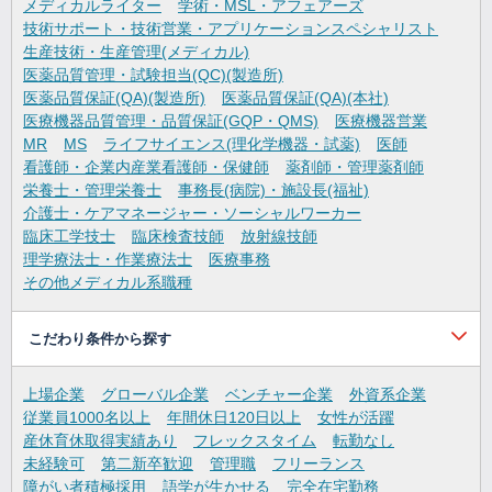
メディカルライター
学術・MSL・アフェアーズ
技術サポート・技術営業・アプリケーションスペシャリスト
生産技術・生産管理(メディカル)
医薬品質管理・試験担当(QC)(製造所)
医薬品質保証(QA)(製造所)
医薬品質保証(QA)(本社)
医療機器品質管理・品質保証(GQP・QMS)
医療機器営業
MR
MS
ライフサイエンス(理化学機器・試薬)
医師
看護師・企業内産業看護師・保健師
薬剤師・管理薬剤師
栄養士・管理栄養士
事務長(病院)・施設長(福祉)
介護士・ケアマネージャー・ソーシャルワーカー
臨床工学技士
臨床検査技師
放射線技師
理学療法士・作業療法士
医療事務
その他メディカル系職種
こだわり条件から探す
上場企業
グローバル企業
ベンチャー企業
外資系企業
従業員1000名以上
年間休日120日以上
女性が活躍
産休育休取得実績あり
フレックスタイム
転勤なし
未経験可
第二新卒歓迎
管理職
フリーランス
障がい者積極採用
語学が生かせる
完全在宅勤務