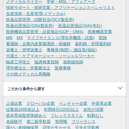
メディカルライター
学術・MSL・アフェアーズ
技術サポート・技術営業・アプリケーションスペシャリスト
生産技術・生産管理(メディカル)
医薬品質管理・試験担当(QC)(製造所)
医薬品質保証(QA)(製造所)
医薬品質保証(QA)(本社)
医療機器品質管理・品質保証(GQP・QMS)
医療機器営業
MR
MS
ライフサイエンス(理化学機器・試薬)
医師
看護師・企業内産業看護師・保健師
薬剤師・管理薬剤師
栄養士・管理栄養士
事務長(病院)・施設長(福祉)
介護士・ケアマネージャー・ソーシャルワーカー
臨床工学技士
臨床検査技師
放射線技師
理学療法士・作業療法士
医療事務
その他メディカル系職種
こだわり条件から探す
上場企業
グローバル企業
ベンチャー企業
外資系企業
従業員1000名以上
年間休日120日以上
女性が活躍
産休育休取得実績あり
フレックスタイム
転勤なし
未経験可
第二新卒歓迎
管理職
フリーランス
障がい者積極採用
語学が生かせる
完全在宅勤務