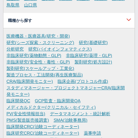
鳥取県
山口県
職種から探す
医療機器・医療器具(研究・開発)
研究(シーズ探索・スクリーニング)
研究(基礎研究)
分析研究
研究(バイオインフォマティクス)
非臨床研究(薬物動態・GLP)
非臨床研究(薬理・GLP)
非臨床研究(安全性・毒性・GLP)
製剤研究(処方設計)
製剤研究(スケールアップ・工業化)
製造プロセス・工法開発(再生医療製品)
CRA(臨床開発モニター)
臨床企画(プロトコル作成)
スタディマネージャー・プロジェクトマネジャーCRA(臨床開
発モニター)
臨床開発QC
GCP監査・臨床開発QA
メディカルドクター(クリニカル・セイフティ)
PV(安全性情報担当)
データマネジメント・統計解析
PMS(製造販売後調査)
SMA(治験事務局)
臨床開発CRC(治験コーディネーター)
臨床研究CRC(治験コーディネーター)
薬事申請