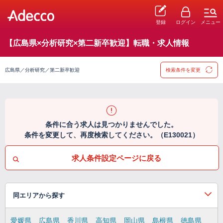
登録
ログイン
メニュー
【広島県×分析研究×第二新卒歓迎】転職・求人情報
広島県／分析研究／第二新卒歓迎
検索条件を変更
条件に合う求人は見つかりませんでした。
条件を変更して、再度検索してください。（E130021）
求人条件設定ページに戻る
同エリアから探す
愛媛県
広島県
香川県
高知県
岡山県
島根県
徳島県