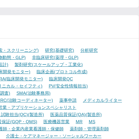
索・スクリーニング)
研究(基礎研究)
分析研究
動態・GLP)
非臨床研究(薬理・GLP)
設計)
製剤研究(スケールアップ・工業化)
臨床開発モニター)
臨床企画(プロトコル作成)
A(臨床開発モニター)
臨床開発QC
リニカル・セイフティ)
PV(安全性情報担当)
調査)
SMA(治験事務局)
RC(治験コーディネーター)
薬事申請
メディカルライター
営業・アプリケーションスペシャリスト
験担当(QC)(製造所)
医薬品質保証(QA)(製造所)
証(GQP・QMS)
医療機器営業
MR
MS
護師・企業内産業看護師・保健師
薬剤師・管理薬剤師
介護士・ケアマネージャー・ソーシャルワーカー