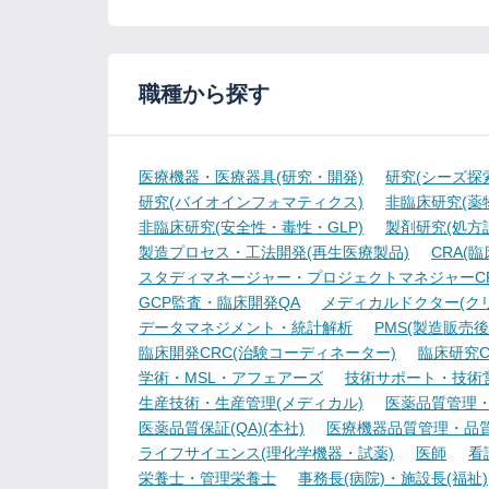
職種から探す
医療機器・医療器具(研究・開発)
研究(シーズ探
研究(バイオインフォマティクス)
非臨床研究(薬物
非臨床研究(安全性・毒性・GLP)
製剤研究(処方
製造プロセス・工法開発(再生医療製品)
CRA(
スタディマネージャー・プロジェクトマネジャーCR
GCP監査・臨床開発QA
メディカルドクター(ク
データマネジメント・統計解析
PMS(製造販売後
臨床開発CRC(治験コーディネーター)
臨床研究C
学術・MSL・アフェアーズ
技術サポート・技術
生産技術・生産管理(メディカル)
医薬品質管理・試
医薬品質保証(QA)(本社)
医療機器品質管理・品質保
ライフサイエンス(理化学機器・試薬)
医師
看
栄養士・管理栄養士
事務長(病院)・施設長(福祉)