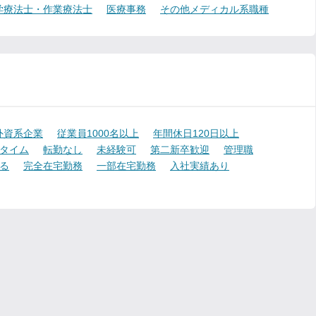
学療法士・作業療法士
医療事務
その他メディカル系職種
外資系企業
従業員1000名以上
年間休日120日以上
タイム
転勤なし
未経験可
第二新卒歓迎
管理職
る
完全在宅勤務
一部在宅勤務
入社実績あり