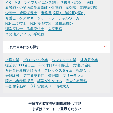
MR
MS
ライフサイエンス(理化学機器・試薬)
医師
看護師・企業内産業看護師・保健師
薬剤師・管理薬剤師
栄養士・管理栄養士
事務長(病院)・施設長(福祉)
介護士・ケアマネージャー・ソーシャルワーカー
臨床工学技士
臨床検査技師
放射線技師
理学療法士・作業療法士
医療事務
その他メディカル系職種
こだわり条件から探す
上場企業
グローバル企業
ベンチャー企業
外資系企業
従業員1000名以上
年間休日120日以上
女性が活躍
産休育休取得実績あり
フレックスタイム
転勤なし
未経験可
第二新卒歓迎
管理職
フリーランス
障がい者積極採用
語学が生かせる
完全在宅勤務
一部在宅勤務
入社実績あり
独占求人
平日夜の時間帯の転職相談も可能！
まずはアデコにご登録ください