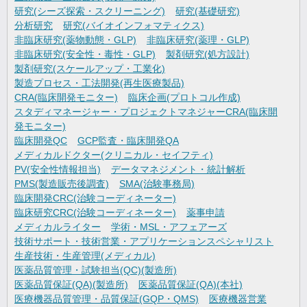
研究(シーズ探索・スクリーニング)
研究(基礎研究)
分析研究
研究(バイオインフォマティクス)
非臨床研究(薬物動態・GLP)
非臨床研究(薬理・GLP)
非臨床研究(安全性・毒性・GLP)
製剤研究(処方設計)
製剤研究(スケールアップ・工業化)
製造プロセス・工法開発(再生医療製品)
CRA(臨床開発モニター)
臨床企画(プロトコル作成)
スタディマネージャー・プロジェクトマネジャーCRA(臨床開
発モニター)
臨床開発QC
GCP監査・臨床開発QA
メディカルドクター(クリニカル・セイフティ)
PV(安全性情報担当)
データマネジメント・統計解析
PMS(製造販売後調査)
SMA(治験事務局)
臨床開発CRC(治験コーディネーター)
臨床研究CRC(治験コーディネーター)
薬事申請
メディカルライター
学術・MSL・アフェアーズ
技術サポート・技術営業・アプリケーションスペシャリスト
生産技術・生産管理(メディカル)
医薬品質管理・試験担当(QC)(製造所)
医薬品質保証(QA)(製造所)
医薬品質保証(QA)(本社)
医療機器品質管理・品質保証(GQP・QMS)
医療機器営業