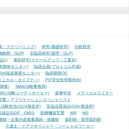
索・スクリーニング)
研究(基礎研究)
分析研究
動態・GLP)
非臨床研究(薬理・GLP)
設計)
製剤研究(スケールアップ・工業化)
臨床開発モニター)
臨床企画(プロトコル作成)
A(臨床開発モニター)
臨床開発QC
リニカル・セイフティ)
PV(安全性情報担当)
調査)
SMA(治験事務局)
RC(治験コーディネーター)
薬事申請
メディカルライター
営業・アプリケーションスペシャリスト
験担当(QC)(製造所)
医薬品質保証(QA)(製造所)
証(GQP・QMS)
医療機器営業
MR
MS
護師・企業内産業看護師・保健師
薬剤師・管理薬剤師
介護士・ケアマネージャー・ソーシャルワーカー