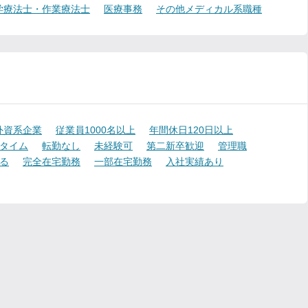
学療法士・作業療法士
医療事務
その他メディカル系職種
外資系企業
従業員1000名以上
年間休日120日以上
タイム
転勤なし
未経験可
第二新卒歓迎
管理職
る
完全在宅勤務
一部在宅勤務
入社実績あり