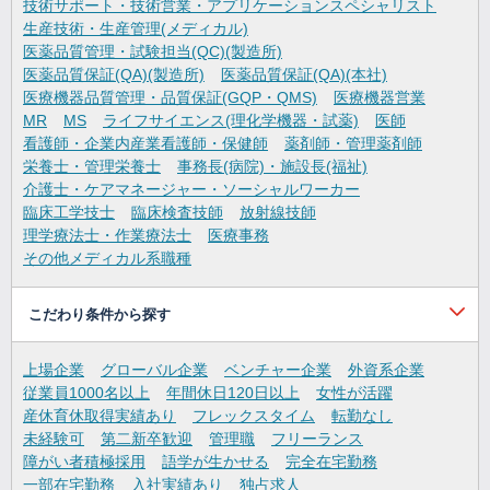
技術サポート・技術営業・アプリケーションスペシャリスト
生産技術・生産管理(メディカル)
医薬品質管理・試験担当(QC)(製造所)
医薬品質保証(QA)(製造所)
医薬品質保証(QA)(本社)
医療機器品質管理・品質保証(GQP・QMS)
医療機器営業
MR
MS
ライフサイエンス(理化学機器・試薬)
医師
看護師・企業内産業看護師・保健師
薬剤師・管理薬剤師
栄養士・管理栄養士
事務長(病院)・施設長(福祉)
介護士・ケアマネージャー・ソーシャルワーカー
臨床工学技士
臨床検査技師
放射線技師
理学療法士・作業療法士
医療事務
その他メディカル系職種
こだわり条件から探す
上場企業
グローバル企業
ベンチャー企業
外資系企業
従業員1000名以上
年間休日120日以上
女性が活躍
産休育休取得実績あり
フレックスタイム
転勤なし
未経験可
第二新卒歓迎
管理職
フリーランス
障がい者積極採用
語学が生かせる
完全在宅勤務
一部在宅勤務
入社実績あり
独占求人