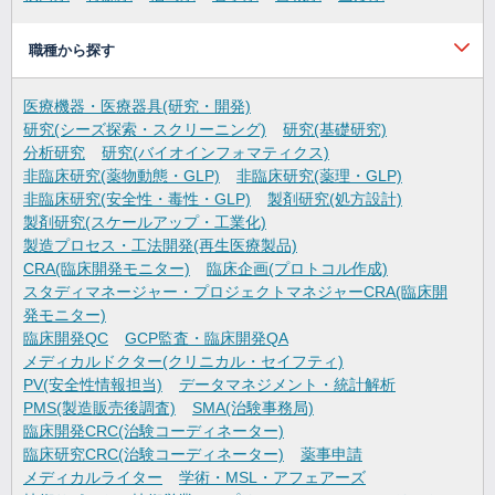
職種から探す
医療機器・医療器具(研究・開発)
研究(シーズ探索・スクリーニング)
研究(基礎研究)
分析研究
研究(バイオインフォマティクス)
非臨床研究(薬物動態・GLP)
非臨床研究(薬理・GLP)
非臨床研究(安全性・毒性・GLP)
製剤研究(処方設計)
製剤研究(スケールアップ・工業化)
製造プロセス・工法開発(再生医療製品)
CRA(臨床開発モニター)
臨床企画(プロトコル作成)
スタディマネージャー・プロジェクトマネジャーCRA(臨床開
発モニター)
臨床開発QC
GCP監査・臨床開発QA
メディカルドクター(クリニカル・セイフティ)
PV(安全性情報担当)
データマネジメント・統計解析
PMS(製造販売後調査)
SMA(治験事務局)
臨床開発CRC(治験コーディネーター)
臨床研究CRC(治験コーディネーター)
薬事申請
メディカルライター
学術・MSL・アフェアーズ