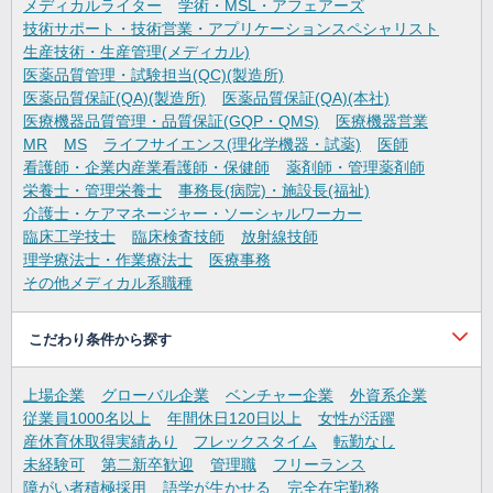
メディカルライター
学術・MSL・アフェアーズ
技術サポート・技術営業・アプリケーションスペシャリスト
生産技術・生産管理(メディカル)
医薬品質管理・試験担当(QC)(製造所)
医薬品質保証(QA)(製造所)
医薬品質保証(QA)(本社)
医療機器品質管理・品質保証(GQP・QMS)
医療機器営業
MR
MS
ライフサイエンス(理化学機器・試薬)
医師
看護師・企業内産業看護師・保健師
薬剤師・管理薬剤師
栄養士・管理栄養士
事務長(病院)・施設長(福祉)
介護士・ケアマネージャー・ソーシャルワーカー
臨床工学技士
臨床検査技師
放射線技師
理学療法士・作業療法士
医療事務
その他メディカル系職種
こだわり条件から探す
上場企業
グローバル企業
ベンチャー企業
外資系企業
従業員1000名以上
年間休日120日以上
女性が活躍
産休育休取得実績あり
フレックスタイム
転勤なし
未経験可
第二新卒歓迎
管理職
フリーランス
障がい者積極採用
語学が生かせる
完全在宅勤務