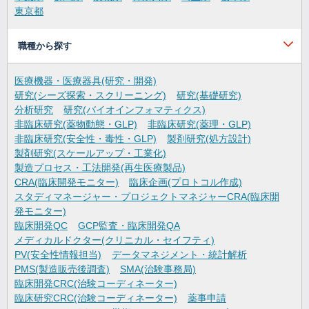
東京都
職種から探す
医療機器・医療器具(研究・開発)
研究(シーズ探索・スクリーニング)
研究(基礎研究)
分析研究
研究(バイオインフォマティクス)
非臨床研究(薬物動態・GLP)
非臨床研究(薬理・GLP)
非臨床研究(安全性・毒性・GLP)
製剤研究(処方設計)
製剤研究(スケールアップ・工業化)
製造プロセス・工法開発(再生医療製品)
CRA(臨床開発モニター)
臨床企画(プロトコル作成)
スタディマネージャー・プロジェクトマネジャーCRA(臨床開
発モニター)
臨床開発QC
GCP監査・臨床開発QA
メディカルドクター(クリニカル・セイフティ)
PV(安全性情報担当)
データマネジメント・統計解析
PMS(製造販売後調査)
SMA(治験事務局)
臨床開発CRC(治験コーディネーター)
臨床研究CRC(治験コーディネーター)
薬事申請