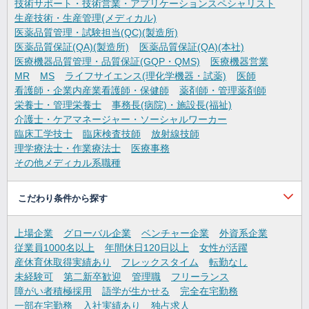
技術サポート・技術営業・アプリケーションスペシャリスト
生産技術・生産管理(メディカル)
医薬品質管理・試験担当(QC)(製造所)
医薬品質保証(QA)(製造所)
医薬品質保証(QA)(本社)
医療機器品質管理・品質保証(GQP・QMS)
医療機器営業
MR
MS
ライフサイエンス(理化学機器・試薬)
医師
看護師・企業内産業看護師・保健師
薬剤師・管理薬剤師
栄養士・管理栄養士
事務長(病院)・施設長(福祉)
介護士・ケアマネージャー・ソーシャルワーカー
臨床工学技士
臨床検査技師
放射線技師
理学療法士・作業療法士
医療事務
その他メディカル系職種
こだわり条件から探す
上場企業
グローバル企業
ベンチャー企業
外資系企業
従業員1000名以上
年間休日120日以上
女性が活躍
産休育休取得実績あり
フレックスタイム
転勤なし
未経験可
第二新卒歓迎
管理職
フリーランス
障がい者積極採用
語学が生かせる
完全在宅勤務
一部在宅勤務
入社実績あり
独占求人