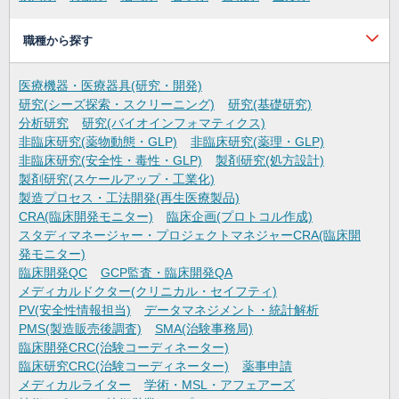
職種から探す
医療機器・医療器具(研究・開発)
研究(シーズ探索・スクリーニング)
研究(基礎研究)
分析研究
研究(バイオインフォマティクス)
非臨床研究(薬物動態・GLP)
非臨床研究(薬理・GLP)
非臨床研究(安全性・毒性・GLP)
製剤研究(処方設計)
製剤研究(スケールアップ・工業化)
製造プロセス・工法開発(再生医療製品)
CRA(臨床開発モニター)
臨床企画(プロトコル作成)
スタディマネージャー・プロジェクトマネジャーCRA(臨床開
発モニター)
臨床開発QC
GCP監査・臨床開発QA
メディカルドクター(クリニカル・セイフティ)
PV(安全性情報担当)
データマネジメント・統計解析
PMS(製造販売後調査)
SMA(治験事務局)
臨床開発CRC(治験コーディネーター)
臨床研究CRC(治験コーディネーター)
薬事申請
メディカルライター
学術・MSL・アフェアーズ