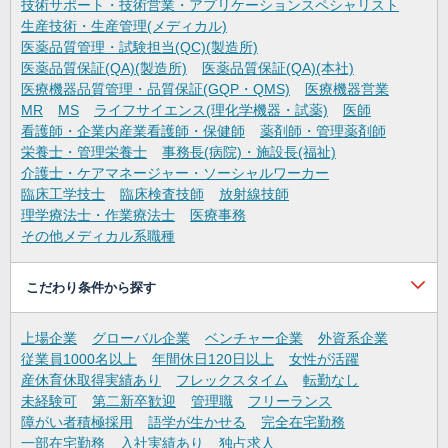
技術サポート・技術営業・アプリケーションスペシャリスト
生産技術・生産管理(メディカル)
医薬品質管理・試験担当(QC)(製造所)
医薬品質保証(QA)(製造所)
医薬品質保証(QA)(本社)
医療機器品質管理・品質保証(GQP・QMS)
医療機器営業
MR
MS
ライフサイエンス(理化学機器・試薬)
医師
看護師・企業内産業看護師・保健師
薬剤師・管理薬剤師
栄養士・管理栄養士
事務長(病院)・施設長(福祉)
介護士・ケアマネージャー・ソーシャルワーカー
臨床工学技士
臨床検査技師
放射線技師
理学療法士・作業療法士
医療事務
その他メディカル系職種
こだわり条件から探す
上場企業
グローバル企業
ベンチャー企業
外資系企業
従業員1000名以上
年間休日120日以上
女性が活躍
産休育休取得実績あり
フレックスタイム
転勤なし
未経験可
第二新卒歓迎
管理職
フリーランス
障がい者積極採用
語学が生かせる
完全在宅勤務
一部在宅勤務
入社実績あり
独占求人