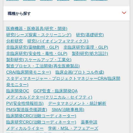
職種から探す
医療機器・医療器具(研究・開発)
研究(シーズ探索・スクリーニング)
研究(基礎研究)
分析研究
研究(バイオインフォマティクス)
非臨床研究(薬物動態・GLP)
非臨床研究(薬理・GLP)
非臨床研究(安全性・毒性・GLP)
製剤研究(処方設計)
製剤研究(スケールアップ・工業化)
製造プロセス・工法開発(再生医療製品)
CRA(臨床開発モニター)
臨床企画(プロトコル作成)
スタディマネージャー・プロジェクトマネジャーCRA(臨床開
発モニター)
臨床開発QC
GCP監査・臨床開発QA
メディカルドクター(クリニカル・セイフティ)
PV(安全性情報担当)
データマネジメント・統計解析
PMS(製造販売後調査)
SMA(治験事務局)
臨床開発CRC(治験コーディネーター)
臨床研究CRC(治験コーディネーター)
薬事申請
メディカルライター
学術・MSL・アフェアーズ