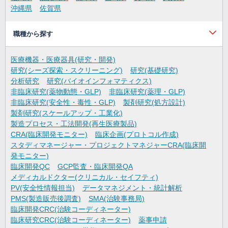
沖縄県
佐賀県
職種から探す
医療機器・医療器具(研究・開発)
研究(シーズ探索・スクリーニング)
研究(基礎研究)
分析研究
研究(バイオインフォマティクス)
非臨床研究(薬物動態・GLP)
非臨床研究(薬理・GLP)
非臨床研究(安全性・毒性・GLP)
製剤研究(処方設計)
製剤研究(スケールアップ・工業化)
製造プロセス・工法開発(再生医療製品)
CRA(臨床開発モニター)
臨床企画(プロトコル作成)
スタディマネージャー・プロジェクトマネジャーCRA(臨床開
発モニター)
臨床開発QC
GCP監査・臨床開発QA
メディカルドクター(クリニカル・セイフティ)
PV(安全性情報担当)
データマネジメント・統計解析
PMS(製造販売後調査)
SMA(治験事務局)
臨床開発CRC(治験コーディネーター)
臨床研究CRC(治験コーディネーター)
薬事申請