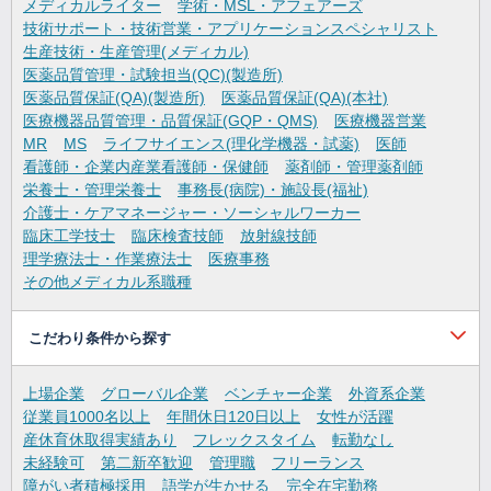
メディカルライター
学術・MSL・アフェアーズ
技術サポート・技術営業・アプリケーションスペシャリスト
生産技術・生産管理(メディカル)
医薬品質管理・試験担当(QC)(製造所)
医薬品質保証(QA)(製造所)
医薬品質保証(QA)(本社)
医療機器品質管理・品質保証(GQP・QMS)
医療機器営業
MR
MS
ライフサイエンス(理化学機器・試薬)
医師
看護師・企業内産業看護師・保健師
薬剤師・管理薬剤師
栄養士・管理栄養士
事務長(病院)・施設長(福祉)
介護士・ケアマネージャー・ソーシャルワーカー
臨床工学技士
臨床検査技師
放射線技師
理学療法士・作業療法士
医療事務
その他メディカル系職種
こだわり条件から探す
上場企業
グローバル企業
ベンチャー企業
外資系企業
従業員1000名以上
年間休日120日以上
女性が活躍
産休育休取得実績あり
フレックスタイム
転勤なし
未経験可
第二新卒歓迎
管理職
フリーランス
障がい者積極採用
語学が生かせる
完全在宅勤務