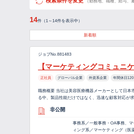
検索条件を変更
（勤務地、職種、給与、
14
件（1～14件を表示中）
新着順
ジョブNo.881483
【マーケティングコミュニ
正社員
グローバル企業
外資系企業
年間休日12
職務概要 当社は美容医療機器メーカーとして日本
る中、製品性能だけではなく、迅速な顧客対応が求
非公開
事務系／一般事務・OA事務、マ
ィング系／マーケティング（医