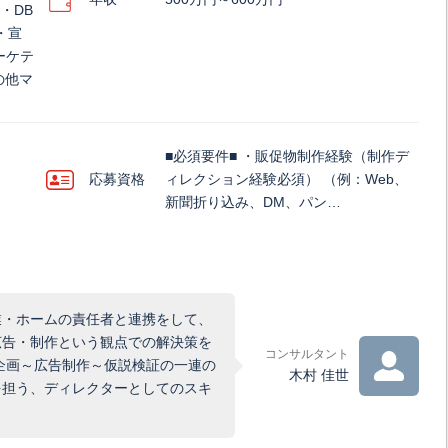
・DB
・宣
ーケテ
の他マ
■必須要件■ ・販促物制作経験（制作デ
応募資格
ィレクション経験必須） （例：Web、
新聞折り込み、DM、パン…
業・ホームの責任者と連携をして、
広告・制作という観点での解決策を
コンサルタント
企画～広告制作～仮説検証の一連の
木村 佳世
を担う、ディレクターとしてのスキ
）