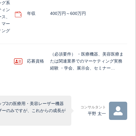
ング系
ティン
年収
400万円～600万円
ース、
、マー
ィング
（必須要件） ・医療機器、美容医療ま
応募資格
たは関連業界でのマーケティング実務
経験 ・学会、展示会、セミナー…
ップ2の医療用・美容レーザー機器
コンサルタント
ザーのみですが、これからの成長が
平野 太一