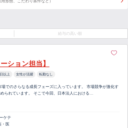
雇用形態、こだわり条件など）
給与の高い順
ケーション担当】
0日以上
女性が活躍
転勤なし
市場でのさらなる成長フェーズに入っています。 市場競争が激化す
められています。 そこで今回、日本法人における…
ーケテ
薬・医