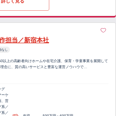
詳しく見る
作担当／新宿本社
勤なし
60以上の高齢者向けホームや在宅介護、保育・学童事業を展開して
を理念に、質の高いサービスと豊富な運営ノウハウで…
ング
マーケ
画、営
グ系／
グ系／
年収
500万円～600万円