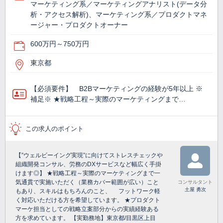
マーケティング系／マーケティングアナリスト(データ分
析・アクセス解析)、マーケティング系／プロダクトマネ
ージャー・プロダクトオーナー
600万円～750万円
東京都
【必須要件】 B2Bマーケティングの経験が5年以上 ※
補足※ ★戦略工程～実際のマーケティングまで…
この求人のポイント
【”ウェルビーイング実現”に向けてストレスチェックや
組織開発コンサル、労務のDXサービスなど幅広く手掛
けます◎】 ★戦略工程～実際のマーケティングまで一
気通貫で実施いただく（業務カバー範囲が広い）こと
コンサルタント
土屋 勇次
もあり、スキルはもちろんのこと、 フットワーク軽
く対応いただける方を希望しています。 ★プロダクト
マーケ担当としての戦略立案部分からの実績経験ある
方を求めています。 【実勤務地】東京都/目黒区上目