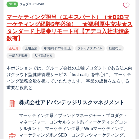
NEW
ジョブNo.854591
マーケティング担当（エキスパート）（★B2Bマ
ーケティング経験5年必須） ★福利厚生充実★ス
タンダード上場◆リモート可【アデコ入社実績多
数有】
正社員
上場企業
年間休日120日以上
フレックスタイム
転勤なし
一部在宅勤務
入社実績あり
本ポジションでは、グループ会社の主軸プロダクトである法人向
けクラウド型健康管理サービス「first call」を中心に、 マーケテ
ィング業務全般を担っていただきます。 事業の成長を左右する
重要な役割と…
株式会社アドバンテッジリスクマネジメント
マーケティング系／ブランドマネージャー・プロダクト
マネージャー、コンサルタント系／マーケティングコン
サルタント、マーケティング系／Webマーケティング、
マーケティング系／SEO・コンテンツマーケティング、