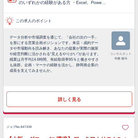
のいずれかの経験がある方 ・Excel、Powe…
この求人のポイント
データ分析や市場調査を通じて、「会社の次の一手」
を形にする営業企画ポジションです。来店・成約デー
タや市場動向を読み解き、あなたの提案が実際の施策
や経営判断に活かされる“見えるやりがい”があります。
コンサルタント
今枝 佑斗
残業は月平均14.6時間、有給取得率95％と働きやすさ
も抜群。企画・マーケの経験を活かし、静岡発企業の
成長を支えてみませんか。
詳しく見る
ジョブNo.847339