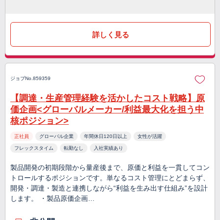
詳しく見る
ジョブNo.859359
【調達・生産管理経験を活かしたコスト戦略】原
価企画<グローバルメーカー/利益最大化を担う中
核ポジション>
正社員
グローバル企業
年間休日120日以上
女性が活躍
フレックスタイム
転勤なし
入社実績あり
製品開発の初期段階から量産後まで、原価と利益を一貫してコン
トロールするポジションです。単なるコスト管理にとどまらず、
開発・調達・製造と連携しながら“利益を生み出す仕組み”を設計
します。 ・製品原価企画…