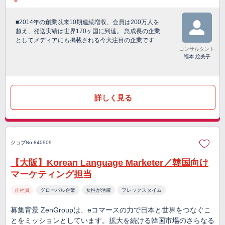
■2014年の創業以来10期連続増収、会員は200万人を
超え、発送実績は世界170ヶ国に到達。 急成長の企業
としてメディアにも掲載される今大注目の企業です
コンサルタント
福本 絵美子
詳しく見る
ジョブNo.840909
【大阪】Korean Language Marketer／韓国向け
マーケティング担当
正社員
グローバル企業
女性が活躍
フレックスタイム
募集背景 ZenGroupは、eコマースの力で日本と世界をつなぐこ
とをミッションとしています。拡大を続ける韓国市場のさらなる