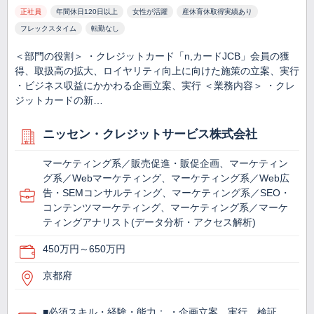
正社員
年間休日120日以上
女性が活躍
産休育休取得実績あり
フレックスタイム
転勤なし
＜部門の役割＞ ・クレジットカード「n,カードJCB」会員の獲
得、取扱高の拡大、ロイヤリティ向上に向けた施策の立案、実行
・ビジネス収益にかかわる企画立案、実行 ＜業務内容＞ ・クレ
ジットカードの新…
ニッセン・クレジットサービス株式会社
マーケティング系／販売促進・販促企画、マーケティン
グ系／Webマーケティング、マーケティング系／Web広
告・SEMコンサルティング、マーケティング系／SEO・
コンテンツマーケティング、マーケティング系／マーケ
ティングアナリスト(データ分析・アクセス解析)
450万円～650万円
京都府
■必須スキル・経験・能力： ・企画立案、実行、検証、