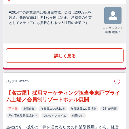
■2014年の創業以来10期連続増収、会員は200万人を
超え、発送実績は世界170ヶ国に到達。 急成長の企業
としてメディアにも掲載される今大注目の企業です
コンサルタント
福本 絵美子
詳しく見る
ジョブNo.873624
【名古屋】採用マーケティング担当◆東証プライ
ム上場／会員制リゾートホテル展開
正社員
上場企業
従業員1000名以上
年間休日120日以上
女性が活躍
産休育休取得実績あり
フレックスタイム
転勤なし
当社は今、従来の「枠を埋めるための作業型採用」から、経営・