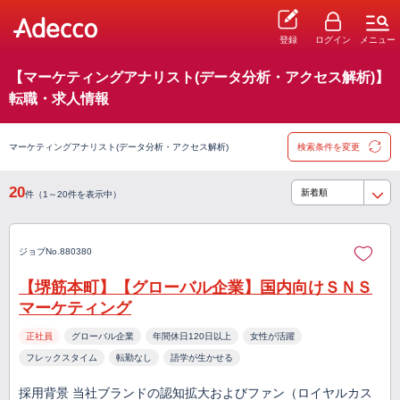
登録
ログイン
メニュー
【マーケティングアナリスト(データ分析・アクセス解析)】
転職・求人情報
マーケティングアナリスト(データ分析・アクセス解析)
検索条件を変更
20
件（1～20件を表示中）
ジョブNo.880380
【堺筋本町】【グローバル企業】国内向けＳＮＳ
マーケティング
正社員
グローバル企業
年間休日120日以上
女性が活躍
フレックスタイム
転勤なし
語学が生かせる
採用背景 当社ブランドの認知拡大およびファン（ロイヤルカス