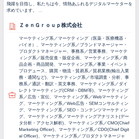
飛躍を目指し、私たちは今、情熱あふれるデジタルマーケターを
求めています。 …
ＺｅｎＧｒｏｕｐ株式会社
マーケティング系／マーケティング（医薬・医療機器・
バイオ）、マーケティング系／ブランドマネージャー・
プロダクトマネージャー、事務系／営業事務、マーケテ
ィング系／販売促進・販促企画、マーケティング系／商
品企画・商品開発、マーケティング系／事業・イベント
プロデュース、購買・物流・貿易系／貿易業務(輸出入業
務・通関など)、マーケティング系／市場調査・分析、事
務系／通訳・翻訳・英文事務、マーケティング系／ダイ
レクトマーケティング(CRM・DBM等)、マーケティング
系／広告・宣伝、マーケティング系／Webマーケティン
グ、マーケティング系／Web広告・SEMコンサルティン
グ、マーケティング系／SEO・コンテンツマーケティン
グ、マーケティング系／マーケティングアナリスト(デー
タ分析・アクセス解析)、マーケティング系／CMO(Chief
Marketing Officer)、マーケティング系／CDO(Chief Digit
al Officer)、マーケティング系／プロダクトマネージャ