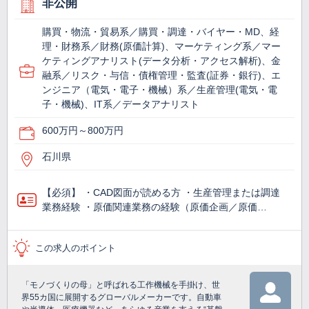
非公開
購買・物流・貿易系／購買・調達・バイヤー・MD、経
理・財務系／財務(原価計算)、マーケティング系／マー
ケティングアナリスト(データ分析・アクセス解析)、金
融系／リスク・与信・債権管理・監査(証券・銀行)、エ
ンジニア（電気・電子・機械）系／生産管理(電気・電
子・機械)、IT系／データアナリスト
600万円～800万円
石川県
【必須】 ・CAD図面が読める方 ・生産管理または調達
業務経験 ・原価関連業務の経験（原価企画／原価…
この求人のポイント
「モノづくりの母」と呼ばれる工作機械を手掛け、世
界55カ国に展開するグローバルメーカーです。自動車