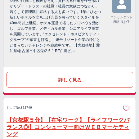
☆若い社員にも権限を与えて責任ある仕事を任せるの
がリゾートトラストの社風！社員の意欲につながり、
若くして管理職に昇格する人も多いです。1年にひとつ
新しいホテルを立ち上げ会員を募っていくスタイルを
コンサルタント
関谷 美沙子
40年間以上継続。ホテル運営で培ったノウハウを活か
し、ゴルフ事業、メディカル事業、シニアライフ事業
を展開しています。“エクセレント・ホスピタリティ・
グループ”の確立を目指し、総合リゾート企業の枠にと
どまらないチャレンジを継続中です。 【実勤務地】愛
知県/名古屋市中区栄/2-6-1 RT白川ビル
詳しく見る
ジョブNo.872746
【京都駅５分】【在宅ワーク】【ライフワークバ
ランス◎】コンシューマー向けＷＥＢマーケティ
ング