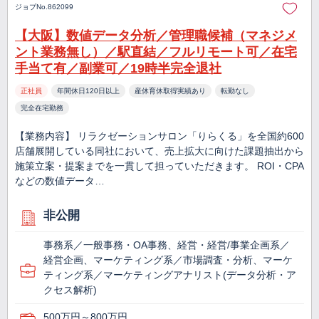
ジョブNo.862099
【大阪】数値データ分析／管理職候補（マネジメ
ント業務無し）／駅直結／フルリモート可／在宅
手当て有／副業可／19時半完全退社
正社員
年間休日120日以上
産休育休取得実績あり
転勤なし
完全在宅勤務
【業務内容】 リラクゼーションサロン「りらくる」を全国約600
店舗展開している同社において、売上拡大に向けた課題抽出から
施策立案・提案までを一貫して担っていただきます。 ROI・CPA
などの数値データ…
非公開
事務系／一般事務・OA事務、経営・経営/事業企画系／
経営企画、マーケティング系／市場調査・分析、マーケ
ティング系／マーケティングアナリスト(データ分析・ア
クセス解析)
500万円～800万円