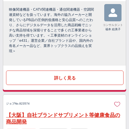
映像関連機器・CATV関連機器・通信関連機器・空調関
連資材などを扱っています。海外の協力メーカーと開
発しているPB品の圧倒的低価格と安心品質へのこだわ
り、さらにデジタルデータを活用した商品戦略でニッ
コンサルタント
福本 絵美子
チな商品領域を深堀りすることで多くの工事業者から
高い支持を得ています。＜工事資材のオンラインショ
ップ「e431」運営企業／自社ブランド品や、国内外の
有名メーカー品など、業界トップクラスの品揃えを実
現＞
詳しく見る
ジョブNo.823574
【大阪】自社ブランドサプリメント等健康食品の
商品開発