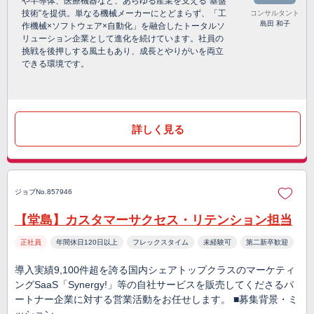
や半導体、医療機器など、あらゆる産業を支える“基盤
技術”を提供。単なる機械メーカーにとどまらず、「工
コンサルタント
島田 和子
作機械×ソフトウェア×自動化」を融合したトータルソ
リューション企業として進化を続けています。社員の
挑戦を後押しする風土もあり、成長とやりがいを両立
できる環境です。
詳しく見る
ジョブNo.857946
【堂島】カスタマーサクセス・リテンション担当
正社員
年間休日120日以上
フレックスタイム
未経験可
第二新卒歓迎
導入実績9,100件超を誇る国内シェアトップクラスのマーケティ
ングSaaS「Synergy!」等の自社サービスを販売してくださるパ
ートナー企業に対する営業活動をお任せします。 ■募集背景・ミ