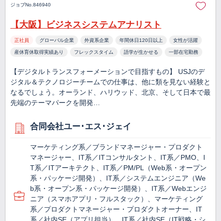
ジョブNo.846940
【大阪】ビジネスシステムアナリスト
正社員
グローバル企業
外資系企業
年間休日120日以上
女性が活躍
産休育休取得実績あり
フレックスタイム
語学が生かせる
一部在宅勤務
【デジタルトランスフォーメーションで目指すもの】 USJのデ
ジタル＆テクノロジーチームでの仕事は、他に類を見ない経験と
なるでしょう。オーランド、ハリウッド、北京、そして日本で最
先端のテーマパークを開発…
合同会社ユー･エス･ジェイ
マーケティング系／ブランドマネージャー・プロダクト
マネージャー、IT系／ITコンサルタント、IT系／PMO、I
T系／ITアーキテクト、IT系／PM/PL（Web系・オープン
系・パッケージ開発）、IT系／システムエンジニア（We
b系・オープン系・パッケージ開発）、IT系／Webエンジ
ニア（スマホアプリ・フルスタック）、マーケティング
系／プロダクトマネージャー・プロダクトオーナー、IT
系／社内SE（アプリ担当）、IT系／社内SE（IT戦略・シ