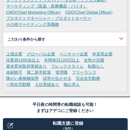
マーケティングアナリスト(データ分析・アクセス解析)
マーケティング（医薬・医療機器・バイオ）
CMO(Chief Marketing Officer)
CDO(Chief Digital Officer)
プロダクトマネージャー・プロダクトオーナー
その他マーケティング系職種
こだわり条件から探す
上場企業
グローバル企業
ベンチャー企業
外資系企業
従業員1000名以上
年間休日120日以上
女性が活躍
産休育休取得実績あり
フレックスタイム
転勤なし
未経験可
第二新卒歓迎
管理職
フリーランス
障がい者積極採用
語学が生かせる
完全在宅勤務
一部在宅勤務
入社実績あり
独占求人
平日夜の時間帯の転職相談も可能！
まずはアデコにご登録ください
転職支援に登録
（無料）