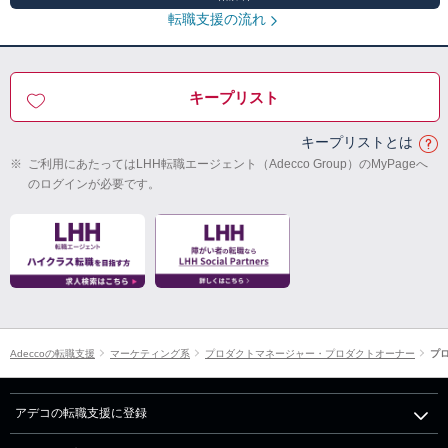
転職支援の流れ
キープリスト
キープリストとは
※
ご利用にあたってはLHH転職エージェント（Adecco Group）のMyPageへ
のログインが必要です。
Adeccoの転職支援
マーケティング系
プロダクトマネージャー・プロダクトオーナー
プ
アデコの転職支援に登録