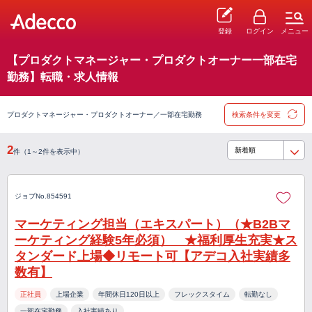
登録
ログイン
メニュー
【プロダクトマネージャー・プロダクトオーナー一部在宅
勤務】転職・求人情報
プロダクトマネージャー・プロダクトオーナー／一部在宅勤務
検索条件を変更
2
件（1～2件を表示中）
ジョブNo.854591
マーケティング担当（エキスパート）（★B2Bマ
ーケティング経験5年必須） ★福利厚生充実★ス
タンダード上場◆リモート可【アデコ入社実績多
数有】
正社員
上場企業
年間休日120日以上
フレックスタイム
転勤なし
一部在宅勤務
入社実績あり