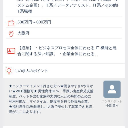
ステム企画）、IT系／データアナリスト、IT系／その他I
T系職種
500万円～600万円
大阪府
【必須】 ・ビジネスプロセス全体にわたる IT 機能と統
合に関する深い知識。 ・企業全体にわたる…
この求人のポイント
★エンターテイメント好きな方へ★働きやすさ×やりが
い★WEB面接可★ 男性育休81％、手厚い出産育児支援
制度、ペットを含む家族や大切な人との時間のために
利用可能な「マイタイム」制度等を持つ外資系企業。
コンサルタント
小田 菜々
★福利厚生◎/転勤無し、大阪で安心して就業できる環
境がここにあります。