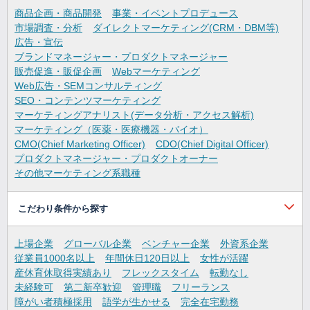
商品企画・商品開発
事業・イベントプロデュース
市場調査・分析
ダイレクトマーケティング(CRM・DBM等)
広告・宣伝
ブランドマネージャー・プロダクトマネージャー
販売促進・販促企画
Webマーケティング
Web広告・SEMコンサルティング
SEO・コンテンツマーケティング
マーケティングアナリスト(データ分析・アクセス解析)
マーケティング（医薬・医療機器・バイオ）
CMO(Chief Marketing Officer)
CDO(Chief Digital Officer)
プロダクトマネージャー・プロダクトオーナー
その他マーケティング系職種
こだわり条件から探す
上場企業
グローバル企業
ベンチャー企業
外資系企業
従業員1000名以上
年間休日120日以上
女性が活躍
産休育休取得実績あり
フレックスタイム
転勤なし
未経験可
第二新卒歓迎
管理職
フリーランス
障がい者積極採用
語学が生かせる
完全在宅勤務