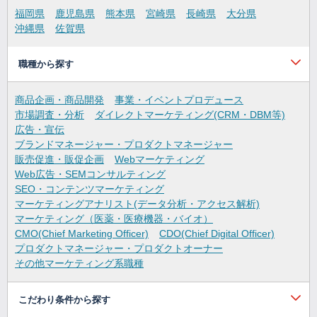
福岡県
鹿児島県
熊本県
宮崎県
長崎県
大分県
沖縄県
佐賀県
職種から探す
商品企画・商品開発
事業・イベントプロデュース
市場調査・分析
ダイレクトマーケティング(CRM・DBM等)
広告・宣伝
ブランドマネージャー・プロダクトマネージャー
販売促進・販促企画
Webマーケティング
Web広告・SEMコンサルティング
SEO・コンテンツマーケティング
マーケティングアナリスト(データ分析・アクセス解析)
マーケティング（医薬・医療機器・バイオ）
CMO(Chief Marketing Officer)
CDO(Chief Digital Officer)
プロダクトマネージャー・プロダクトオーナー
その他マーケティング系職種
こだわり条件から探す