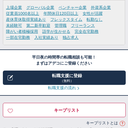
上場企業
グローバル企業
ベンチャー企業
外資系企業
従業員1000名以上
年間休日120日以上
女性が活躍
産休育休取得実績あり
フレックスタイム
転勤なし
未経験可
第二新卒歓迎
管理職
フリーランス
障がい者積極採用
語学が生かせる
完全在宅勤務
一部在宅勤務
入社実績あり
独占求人
平日夜の時間帯の転職相談も可能！
まずはアデコにご登録ください
転職支援に登録
（無料）
転職支援の流れ
キープリスト
キープリストとは