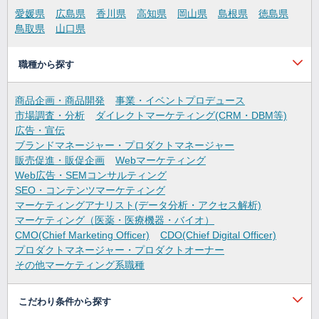
愛媛県
広島県
香川県
高知県
岡山県
島根県
徳島県
鳥取県
山口県
職種から探す
商品企画・商品開発
事業・イベントプロデュース
市場調査・分析
ダイレクトマーケティング(CRM・DBM等)
広告・宣伝
ブランドマネージャー・プロダクトマネージャー
販売促進・販促企画
Webマーケティング
Web広告・SEMコンサルティング
SEO・コンテンツマーケティング
マーケティングアナリスト(データ分析・アクセス解析)
マーケティング（医薬・医療機器・バイオ）
CMO(Chief Marketing Officer)
CDO(Chief Digital Officer)
プロダクトマネージャー・プロダクトオーナー
その他マーケティング系職種
こだわり条件から探す