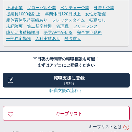
上場企業
グローバル企業
ベンチャー企業
外資系企業
従業員1000名以上
年間休日120日以上
女性が活躍
産休育休取得実績あり
フレックスタイム
転勤なし
未経験可
第二新卒歓迎
管理職
フリーランス
障がい者積極採用
語学が生かせる
完全在宅勤務
一部在宅勤務
入社実績あり
独占求人
平日夜の時間帯の転職相談も可能！
まずはアデコにご登録ください
転職支援に登録
（無料）
転職支援の流れ
キープリスト
キープリストとは